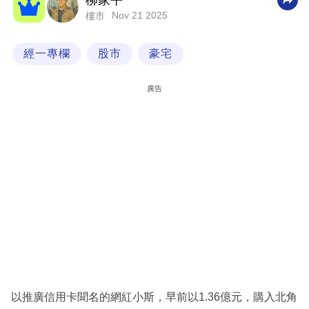
柳家平
Nov 21 2025
樓市
科
技
經一專欄
股市
豪宅
職
場
廣告
生
活
時
事
專
欄
訂
閱
專
以推廣信用卡聞名的網紅小斯，早前以1.36億元，購入北角
區