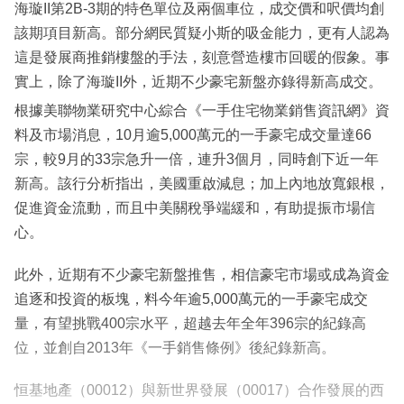
海璇II第2B-3期的特色單位及兩個車位，成交價和呎價均創
該期項目新高。部分網民質疑小斯的吸金能力，更有人認為
這是發展商推銷樓盤的手法，刻意營造樓市回暖的假象。事
實上，除了海璇II外，近期不少豪宅新盤亦錄得新高成交。
根據美聯物業研究中心綜合《一手住宅物業銷售資訊網》資
料及市場消息，10月逾5,000萬元的一手豪宅成交量達66
宗，較9月的33宗急升一倍，連升3個月，同時創下近一年
新高。該行分析指出，美國重啟減息；加上內地放寬銀根，
促進資金流動，而且中美關稅爭端緩和，有助提振市場信
心。
此外，近期有不少豪宅新盤推售，相信豪宅市場或成為資金
追逐和投資的板塊，料今年逾5,000萬元的一手豪宅成交
量，有望挑戰400宗水平，超越去年全年396宗的紀錄高
位，並創自2013年《一手銷售條例》後紀錄新高。
恒基地產（00012）與新世界發展（00017）合作發展的西