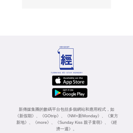
新傳媒集團的數碼平台包括多個網站和應用程式，如
《新假期》
、
《GOtrip》
、
《NM+新Monday》
、
《東方
新地》
、
《more》
、
《Sunday Kiss 親子童萌》
、
《經
濟一週》
。