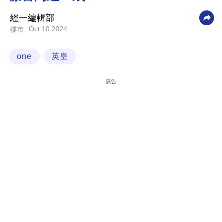
科
經一編輯部
技
Oct 10 2024
樓市
職
one
英皇
場
生
廣告
活
時
事
專
欄
訂
閱
專
區