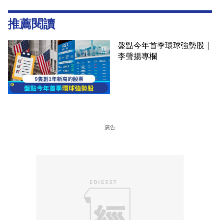
推薦閱讀
盤點今年首季環球強勢股｜
李聲揚專欄
廣告