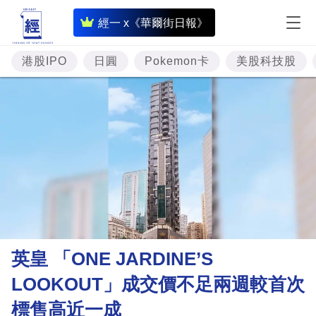
即
經一 x《華爾街日報》
時
財
港股IPO
日圓
Pokemon卡
美股科技股
經
專
題
投
資
樓
市
理
英皇 「ONE JARDINE’S
財
LOOKOUT」成交價不足兩週較首次
商
標售高近一成
業