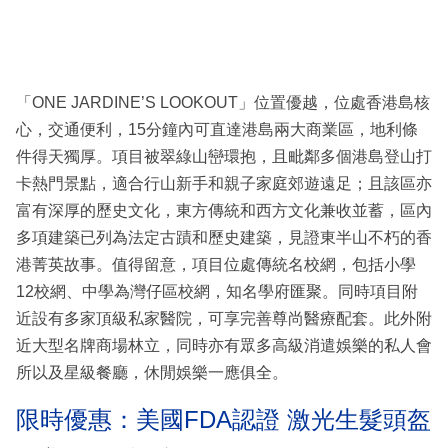
「ONE JARDINE’S LOOKOUT」位置優越，位處香港島核
心，交通便利，15分鐘內可直達港島兩大商業區，地利條
件得天獨厚。項目被翠綠山巒環抱，且毗鄰多個港島登山打
卡熱門景點，適合行山新手和親子家庭郊遊遠足；且該區亦
富有深厚的歷史文化，東方傳統和西方文化兼收並蓄，區內
多項建築已列為法定古蹟和歷史建築，見證東半山不朽的香
港菁英故事。值得留意，項目位處傳統名校網，包括小學
12校網、中學為灣仔區校網，知名學府匯聚。同時項目附
近設有多家頂級私家醫院，可享完善尊尚醫療配套。此外附
近大型名牌商場林立，同時亦有眾多高級消遣娛樂的私人會
所以及星級餐廳，休閒娛樂一應俱全。
限時優惠：美國FDA認證 激光生髮頭盔