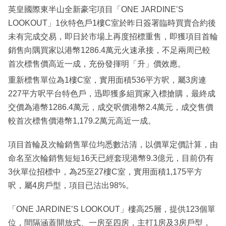
英皇國際東半山全新豪宅項目「ONE JARDINE’S
LOOKOUT」1伙特色戶1樓C室於昨日簽署臨時買賣合約後
未有完成交易，即日於市場上再度招標重售，即獲項目首輪
銷售向隅買家以港幣1286.4萬元火速承接，不足兩周已較
首次標售價高近一成，充份發揮明「升」價效應。
重新標售單位為1樓C室，實用面積536平方呎，屬3房連
227平方呎平台特色戶，迅即獲多組買家入標搶購，最終成
交價為港幣1286.4萬元，成交呎價港幣2.4萬元，成交售價
較首次標售價港幣1,179.2萬元高近一成。
項目首輪及次輪銷售單位均悉數沽清，以價單定價計算，由
命名至次輪銷售短短16天已經套現港幣9.3億元，目前仍有
3伙單位招標中，為25至27樓C室，實用面積1,175平方
呎，屬4房戶型，項目已沽出98%。
「ONE JARDINE’S LOOKOUT」樓高25層，提供123個單
位，間隔涵蓋開放式、一房至四房，主打1房及3房戶型，