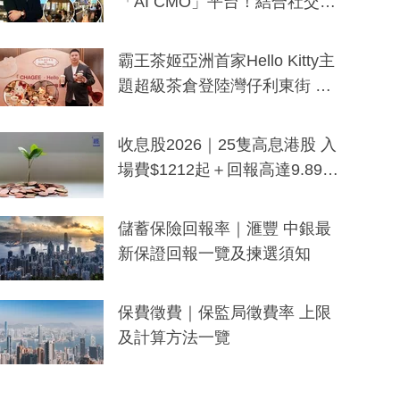
「AI CMO」平台！結合社交聆
聽與廣東話大模型 助中小企數
分鐘生成「貼地」宣傳短片
霸王茶姬亞洲首家Hello Kitty主
題超級茶倉登陸灣仔利東街 推
出首創「伯爵紅茶色」Hello Kitt
y及香港限定特調系列
收息股2026｜25隻高息港股 入
場費$1212起＋回報高達9.89
厘！持續更新
儲蓄保險回報率｜滙豐 中銀最
新保證回報一覽及揀選須知
保費徵費｜保監局徵費率 上限
及計算方法一覽