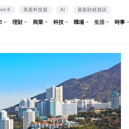
mon卡
美股科技股
AI
最新財經資訊
市
理財
商業
科技
職場
生活
時事