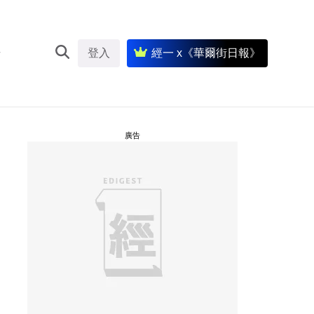
登入
經一 x《華爾街日報》
廣告