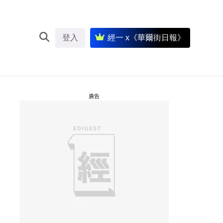
登入
經一 x《華爾街日報》
廣告