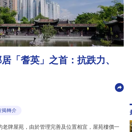
邨居「耆英」之首：抗跌力、
按揭轉介
的老牌屋苑，由於管理完善及位置相宜，屋苑樓價一