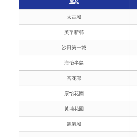
屋苑
太古城
美孚新邨
沙田第一城
海怡半島
杏花邨
康怡花園
黃埔花園
麗港城