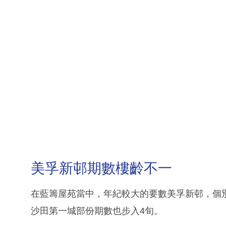
美孚新邨期數樓齡不一
在藍籌屋苑當中，年紀較大的要數美孚新邨，個別
沙田第一城部份期數也步入4旬。