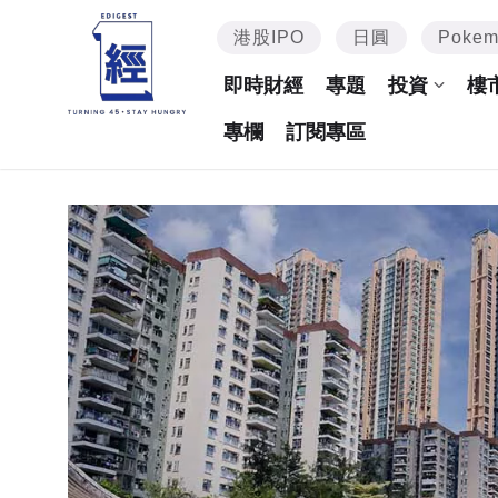
港股IPO
日圓
Poke
即時財經
專題
投資
樓
專欄
訂閱專區