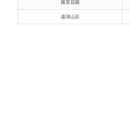
匯景花園
嘉湖山莊