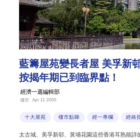
藍籌屋苑變長者屋 美孚新
按揭年期已到臨界點！
經濟一週編輯部
Apr 11 2000
樓市
十大屋苑
樓市點睇
經一專欄
經絡
太古城、美孚新邨、黃埔花園這些香港耳熟能詳