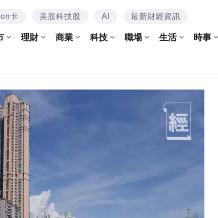
mon卡
美股科技股
AI
最新財經資訊
市
理財
商業
科技
職場
生活
時事