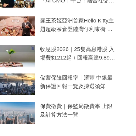
「AI CMO」平台！結合社交聆
聽與廣東話大模型 助中小企數
分鐘生成「貼地」宣傳短片
霸王茶姬亞洲首家Hello Kitty主
題超級茶倉登陸灣仔利東街 推
出首創「伯爵紅茶色」Hello Kitt
y及香港限定特調系列
收息股2026｜25隻高息港股 入
場費$1212起＋回報高達9.89
厘！持續更新
儲蓄保險回報率｜滙豐 中銀最
新保證回報一覽及揀選須知
保費徵費｜保監局徵費率 上限
及計算方法一覽