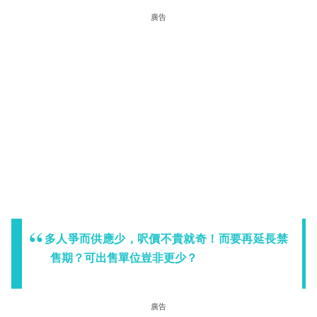
廣告
多人爭而供應少，呎價不貴就奇！而要再延長禁
售期？可出售單位豈非更少？
廣告