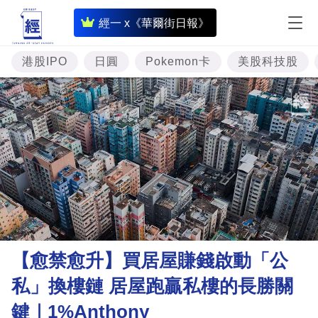
即
經一 x《華爾街日報》
時
財
港股IPO
日圓
Pokemon卡
美股科技股
經
專
題
投
資
樓
市
理
【愈禁愈升】買居屋賺錢啟動「公
財
私」換樓鏈 居屋跑贏私樓的長勝關
商
鍵｜1%Anthony
業