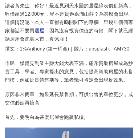
讀者黃先生：你好！最近見到天水圍的居屋綠表價創新高，
呎價超過12,000元，豈不是貴過嘉湖山莊？為甚麼會出現
這個情況呢？本人一直都有睇開閣下的專欄，早幾年個個專
家都話不要買
居屋
，因為沒有投資價值的時候，閣下就已經
話居屋會跑贏大市，真佩服！
撰文：1%Anthony (第一桶金)｜圖片：unsplash、AM730
市民、媒體見到業主賺大錢大表不滿，痛斥資助房屋成為炒
賣工具；學者、專家提出的意見，包括提高資助房屋的出售
門檻，例如延長禁售期等，筆者幾可肯定會出現反效果。
原因非常簡單，如果延長禁售期，可供出售的單位更少，成
交價必然再搶高。
首先，要明白為甚麼居屋會跑贏私樓。