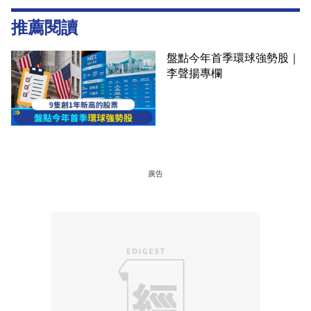
推薦閱讀
盤點今年首季環球強勢股｜
李聲揚專欄
廣告