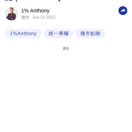
科
1% Anthony
技
Jun 23 2021
樓市
職
1%Anthony
經一專欄
樓市點睇
場
生
廣告
活
時
事
專
欄
訂
閱
專
區