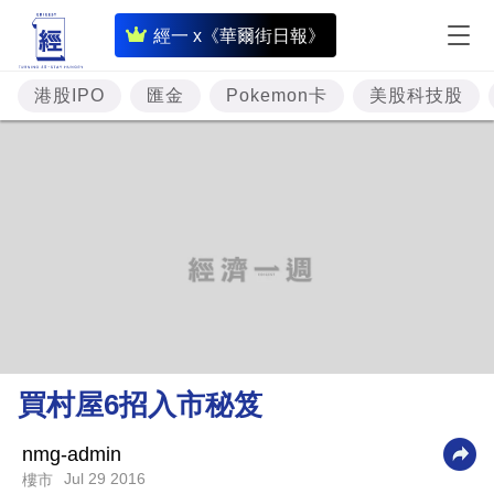
即
經一 x《華爾街日報》
時
財
港股IPO
匯金
Pokemon卡
美股科技股
經
專
題
投
資
樓
市
理
買村屋6招入市秘笈
財
商
nmg-admin
Jul 29 2016
樓市
業