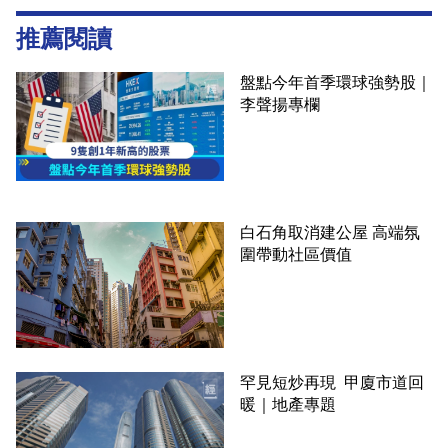
推薦閱讀
盤點今年首季環球強勢股｜
李聲揚專欄
白石角取消建公屋 高端氛
圍帶動社區價值
罕見短炒再現 甲廈市道回
暖｜地產專題