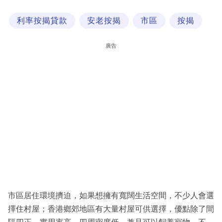
科
利率按揭貸款
安老按揭
市區
按揭
技
職
廣告
場
生
活
時
事
專
欄
訂
閱
市區居住環境擠迫，如果想擁有寬闊生活空間，不少人會選
專
擇住村屋；香港鄉郊地區有大量村屋可供選擇，優點除了間
區