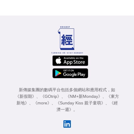
新傳媒集團的數碼平台包括多個網站和應用程式，如
《新假期》
、
《GOtrip》
、
《NM+新Monday》
、
《東方
新地》
、
《more》
、
《Sunday Kiss 親子童萌》
、
《經
濟一週》
。