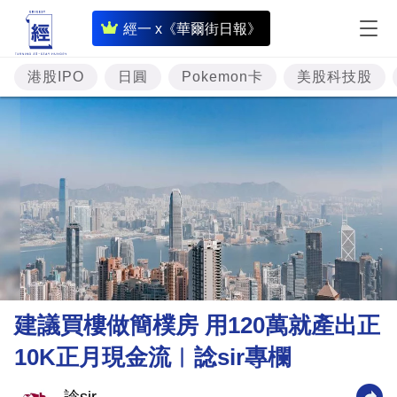
即
經一 x《華爾街日報》
時
財
港股IPO
日圓
Pokemon卡
美股科技股
經
專
題
投
資
樓
市
理
建議買樓做簡樸房 用120萬就產出正
財
10K正月現金流︳諗sir專欄
商
業