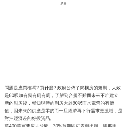
廣告
問題是應買樓嗎? 買什麼? 政府公佈了簡樸房的規則，大致
是80呎加有窗有廁有廚，了解到合規不難而未來不准建立
新的劏房後，就知現時的劏房大於80呎而水電齊的有價
值，因未來的供應是零的而一旦經濟再下行需求更激增，是
對沖經濟差的好投資品。
當400萬買間房去分間，30%首期即可表明出租，即那用