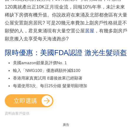
120萬就產出正10K正月現金流，回報10%年率，未計未來
稀缺下房價有機升值。你說政府在東涌及北部都會區有大量
公屋安置劏房居民? 可是20幾元車費加上劏房戶性格就是不
願變的人，君見東涌現有大量空置公屋
居屋
，有幾多劏房戶
願意搬入去享受每天海邊跑步?
限時優惠：美國FDA認證 激光生髮頭盔
美國amazon鎖量及評價No. 1
輸入「NMG100」優惠碼額外減$100
香港用家真實試用 8週後效果已經顯著
每週使用3次、每日25分鐘 髮量明顯增加
立即選購
資料由客戶提供
廣告