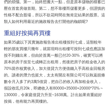
們的煩惱。第一，始終想搬大一點，但是原本儲物的積蓄已
壓在首套房做首期。第二，想不靠樓而儲蓄更多，但謹慎的
性格不配合股場，所以不欲花時間在無肯定結果的股票。這
類人如何利用最近的施政報告去打開他的枷鎖呢?
重組好按揭再買樓
如果35歲以下其實施政報告准出租樓按到七成，這類較年
輕的朋友買樓只幾年，就當現時出租樓可按到七成也應該加
按不到錢出來，但由於首萬一般已付20-30%，確實可以將
原本的房子按至七成轉正出租用，然後把房子的租金收入的
70%當作核實收入，加大借貸力方便借錢入手高租金回報房
的。讀者的潛力也挺大，太太有開左有限公司可以執返靚條
數令月入多了約3萬5借貸，把自己的收入再加租金收入，
假設收氐月20k，即總收入有80000+35000+20000*70% ~
130000，令家庭借貸力升至~1638萬。計出如果肯重組好
按揭，他有能力再買樓的。