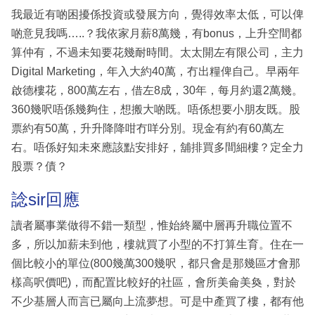
我最近有啲困擾係投資或發展方向，覺得效率太低，可以俾
啲意見我嗎…..？我依家月薪8萬幾，有bonus，上升空間都
算仲有，不過未知要花幾耐時間。太太開左有限公司，主力
Digital Marketing，年入大約40萬，冇出糧俾自己。早兩年
啟德樓花，800萬左右，借左8成，30年，每月約還2萬幾。
360幾呎唔係幾夠住，想搬大啲既。唔係想要小朋友既。股
票約有50萬，升升降降咁冇咩分別。現金有約有60萬左
右。唔係好知未來應該點安排好，舖排買多間細樓？定全力
股票？債？
諗sir回應
讀者屬事業做得不錯一類型，惟始終屬中層再升職位置不
多，所以加薪未到他，樓就買了小型的不打算生育。住在一
個比較小的單位(800幾萬300幾呎，都只會是那幾區才會那
樣高呎價吧)，而配置比較好的社區，會所美侖美奐，對於
不少基層人而言已屬向上流夢想。可是中產買了樓，都有他