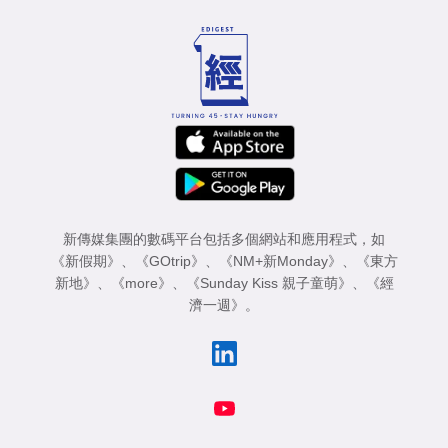
新傳媒集團的數碼平台包括多個網站和應用程式，如
《新假期》
、
《GOtrip》
、
《NM+新Monday》
、
《東方
新地》
、
《more》
、
《Sunday Kiss 親子童萌》
、
《經
濟一週》
。