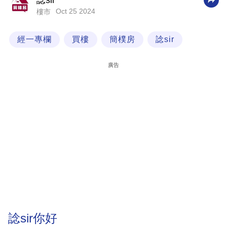
諗sir
Oct 25 2024
樓市
科
技
經一專欄
買樓
簡樸房
諗sir
職
場
廣告
生
活
時
事
專
欄
訂
閱
專
諗sir你好
區