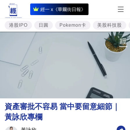
即
經一 x《華爾街日報》
時
財
港股IPO
日圓
Pokemon卡
美股科技股
經
專
題
投
資
樓
市
理
資產審批不容易 當中要留意細節｜
財
黃詠欣專欄
商
業