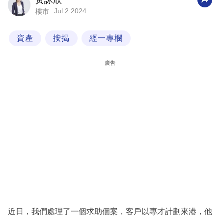
黃詠欣
Jul 2 2024
樓市
科
技
資產
按揭
經一專欄
職
場
廣告
生
活
時
事
專
欄
訂
閱
專
近日，我們處理了一個求助個案，客戶以專才計劃來港，他
區