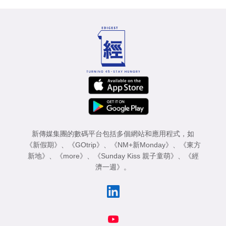
新傳媒集團的數碼平台包括多個網站和應用程式，如
《新假期》
、
《GOtrip》
、
《NM+新Monday》
、
《東方
新地》
、
《more》
、
《Sunday Kiss 親子童萌》
、
《經
濟一週》
。