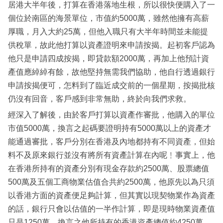
居港大半年後，打算在香港落地生根，所以很快便購入了一
個位於南區的海景單位，市值約5000萬，雖然他擁有高薪
厚職，月入大約25萬，但他入職只有大半年時間並未能提
供稅單，故此他打算以資產證明來申請按揭。起初客戶認為
他只是申請四成按揭，即貸款額2000萬，再加上他預計資
產值應綽綽有餘，故他堅持無需我們協助，他自行透過銀行
申請按揭便可，怎料到了臨近成交前的一個星期，按揭批核
仍沒有回音，客戶感到非常無助，終於向我們求救。
經深入了解後，由於客戶打算以資產作審批，他購入的單位
市值5000萬，換言之起碼要證明持有5000萬以上的資產才
能通過審批，客戶分別在香港及內地都持有不同資產，但始
料不及原來銀行並沒有將所有資產計算在內呢﹗事實上，他
在香港所持有的資產分別有現金存款約2500萬、股票總值
500萬及五個工商物業估值合共約2500萬，他原先以為只須
以香港方面的資產便足夠計算，但其實以現契物業作為資產
的話，銀行只會以估值的一半作計算，即是現時物業資產值
只是1250萬，換言之他所持有的香港資產總值約4250萬。