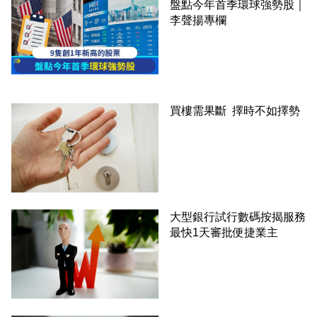
盤點今年首季環球強勢股｜
李聲揚專欄
買樓需果斷 擇時不如擇勢
大型銀行試行數碼按揭服務
最快1天審批便捷業主