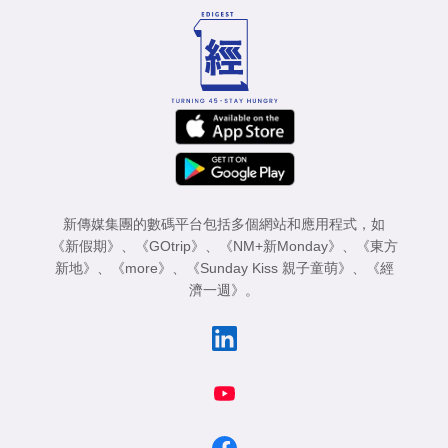
新傳媒集團的數碼平台包括多個網站和應用程式，如
《新假期》
、
《GOtrip》
、
《NM+新Monday》
、
《東方
新地》
、
《more》
、
《Sunday Kiss 親子童萌》
、
《經
濟一週》
。