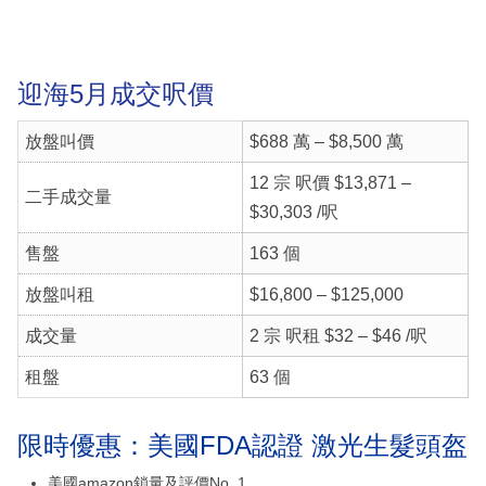
迎海5月成交呎價
放盤叫價
$688 萬 – $8,500 萬
12 宗 呎價 $13,871 –
二手成交量
$30,303 /呎
售盤
163 個
放盤叫租
$16,800 – $125,000
成交量
2 宗 呎租 $32 – $46 /呎
租盤
63 個
限時優惠：美國FDA認證 激光生髮頭盔
美國amazon鎖量及評價No. 1