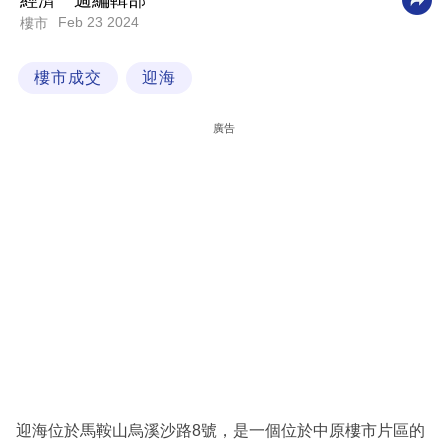
經濟一週編輯部
Feb 23 2024
樓市
科
技
樓市成交
迎海
職
場
廣告
生
活
時
事
專
欄
訂
閱
專
迎海位於馬鞍山烏溪沙路8號，是一個位於中原樓市片區的
區