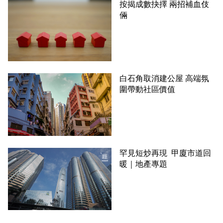
按揭成數抉擇 兩招補血伎
倆
白石角取消建公屋 高端氛
圍帶動社區價值
罕見短炒再現 甲廈市道回
暖｜地產專題