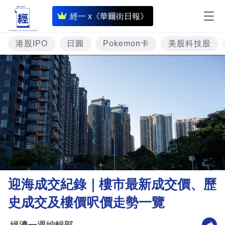
即
經一 x《華爾街日報》
時
財
港股IPO
日圓
Pokemon卡
美股科技股
經
專
題
投
資
樓
市
理
迎海成交紀錄｜樓市最新成交價、歷
財
史成交及樓價呎價走勢一覽
商
業