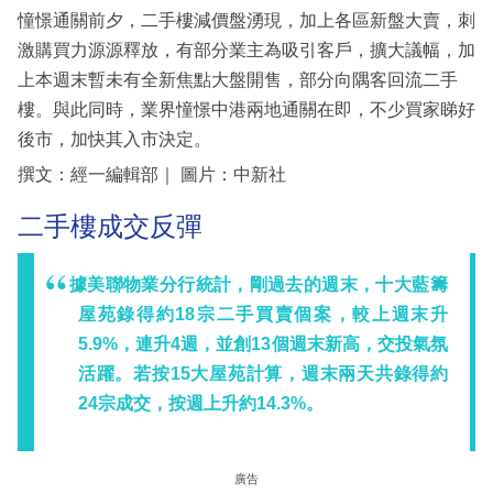
憧憬通關前夕，二手樓減價盤湧現，加上各區新盤大賣，刺
激購買力源源釋放，有部分業主為吸引客戶，擴大議幅，加
上本週末暫未有全新焦點大盤開售，部分向隅客回流二手
樓。與此同時，業界憧憬中港兩地通關在即，不少買家睇好
後市，加快其入市決定。
撰文：經一編輯部｜ 圖片：中新社
二手樓成交反彈
據美聯物業分行統計，剛過去的週末，十大藍籌
屋苑錄得約18宗二手買賣個案，較上週末升
5.9%，連升4週，並創13個週末新高，交投氣氛
活躍。若按15大屋苑計算，週末兩天共錄得約
24宗成交，按週上升約14.3%。
廣告