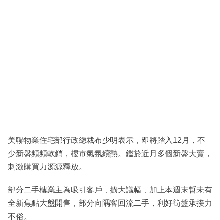
美聯物業住宅部行政總裁布少明表示，即將踏入12月，不
少新盤頻頻軟銷，樓市氣氛續熱。鑑於近月多個新盤大賣，
刺激購買力源源釋放。
部分二手樓業主為吸引客戶，擴大議幅，加上本週末暫未有
全新焦點大盤開售，部分向隅客回流二手，利好筍盤承接力
不俗。