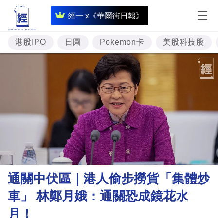
即
經一 x《華爾街日報》
時
財
港股IPO
日圓
Pokemon卡
美股科技股
經
專
題
投
資
樓
市
理
通關中伏區｜港人偷步撈貨「集體炒
財
車」 林鄭月娥：通關恐成鏡花水
商
月！
業