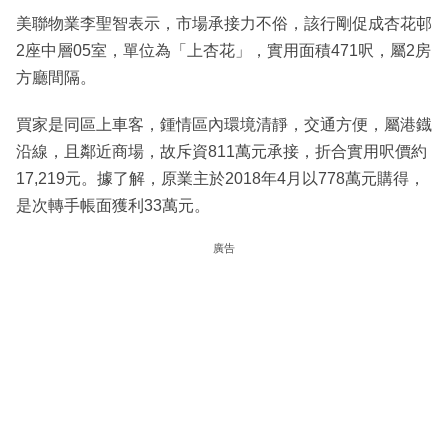
美聯物業李聖智表示，市場承接力不俗，該行剛促成杏花邨
2座中層05室，單位為「上杏花」，實用面積471呎，屬2房
方廳間隔。
買家是同區上車客，鍾情區內環境清靜，交通方便，屬港鐡
沿線，且鄰近商場，故斥資811萬元承接，折合實用呎價約
17,219元。據了解，原業主於2018年4月以778萬元購得，
是次轉手帳面獲利33萬元。
廣告