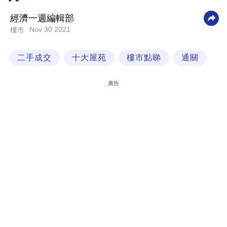
科
經濟一週編輯部
技
Nov 30 2021
樓市
職
二手成交
十大屋苑
樓市點睇
通關
場
生
廣告
活
時
事
專
欄
訂
閱
專
區