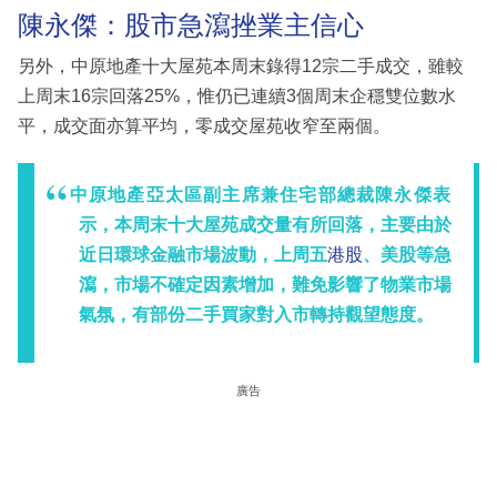
陳永傑：股市急瀉挫業主信心
另外，中原地產十大屋苑本周末錄得12宗二手成交，雖較
上周末16宗回落25%，惟仍已連續3個周末企穩雙位數水
平，成交面亦算平均，零成交屋苑收窄至兩個。
中原地產亞太區副主席兼住宅部總裁陳永傑表
示，本周末十大屋苑成交量有所回落，主要由於
近日環球金融市場波動，上周五
港股
、美股等急
瀉，市場不確定因素增加，難免影響了物業市場
氣氛，有部份二手買家對入市轉持觀望態度。
廣告