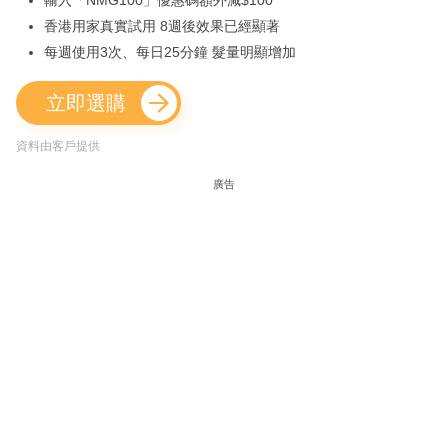
輸入「NMG100」優惠碼額外減$100
香港用家真實試用 8週後效果已經顯著
每週使用3次、每日25分鐘 髮量明顯增加
立即選購
資料由客戶提供
廣告