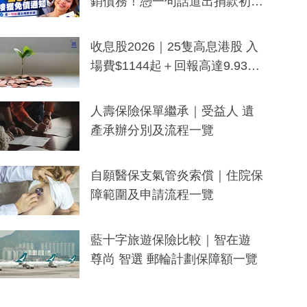
銷債務！憑一句話道出捐款初
衷：加州26萬人接獲免債通知、
一度被誤當詐騙手段
收息股2026｜25隻高息港股 入
場費$1144起＋回報高達9.93
厘！持續更新
人壽保險保單繼承｜受益人 遺
產承辦分別及流程一覽
自願醫保支氣管炎索償｜住院保
障範圍及申請流程一覽
藍十字旅遊保險比較｜智在遊
尊尚 智選 郵輪計劃保障額一覽