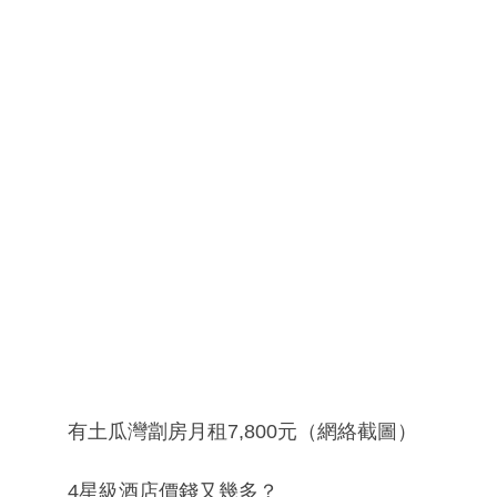
有土瓜灣劏房月租7,800元（網絡截圖）
4星級酒店價錢又幾多？