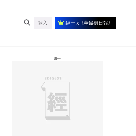
登入
經一 x《華爾街日報》
廣告