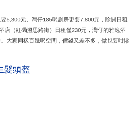
,300元、灣仔185呎劏房更要7,800元，除開日租
館酒店（紅磡溫思路街）日租僅230元，灣仔的雅逸酒
憐。大家同樣百幾呎空間，價錢又差不多，做乜要咁慘
生髮頭盔