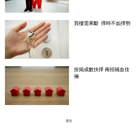
買樓需果斷 擇時不如擇勢
按揭成數抉擇 兩招補血伎
倆
廣告