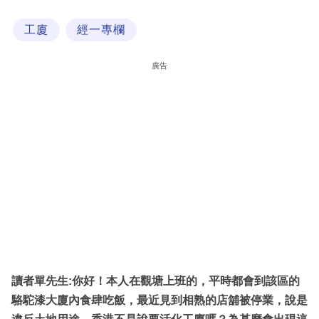
科
工廈
經一專欄
技
職
廣告
場
生
活
時
事
專
欄
訂
閱
讀者單先生:你好！本人在觀塘上班的，平時都會到該區的
專
駱駝漆大廈內食肆吃飯，最近見到相熟的店舖被停業，說是
區