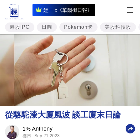
即
經一 x《華爾街日報》
時
財
港股IPO
日圓
Pokemon卡
美股科技股
經
專
題
投
資
樓
市
理
從駱駝漆大廈風波 談工廈末日論
財
商
1% Anthony
Sep 21 2023
樓市
業