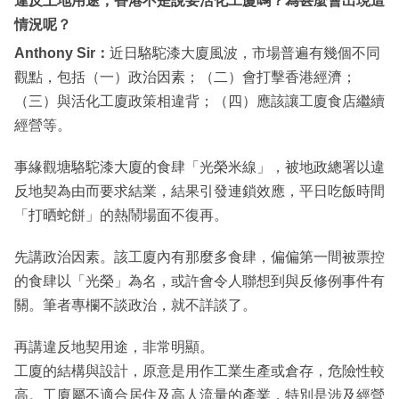
違反土地用途，香港不是說要活化工廈嗎？為甚麼會出現這
情況呢？
Anthony Sir：
近日駱駝漆大廈風波，市場普遍有幾個不同
觀點，包括（一）政治因素；（二）會打擊香港經濟；
（三）與活化工廈政策相違背；（四）應該讓工廈食店繼續
經營等。
事緣觀塘駱駝漆大廈的食肆「光榮米線」，被地政總署以違
反地契為由而要求結業，結果引發連鎖效應，平日吃飯時間
「打晒蛇餅」的熱鬧場面不復再。
先講政治因素。該工廈內有那麼多食肆，偏偏第一間被票控
的食肆以「光榮」為名，或許會令人聯想到與反修例事件有
關。筆者專欄不談政治，就不詳談了。
再講違反地契用途，非常明顯。
工廈的結構與設計，原意是用作工業生產或倉存，危險性較
高。工廈屬不適合居住及高人流量的產業，特別是涉及經營