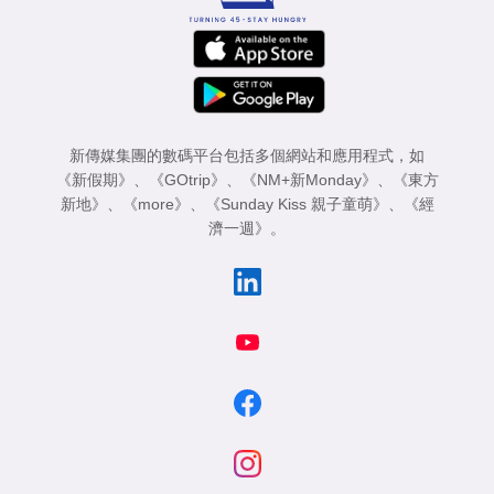
新傳媒集團的數碼平台包括多個網站和應用程式，如
《新假期》
、
《GOtrip》
、
《NM+新Monday》
、
《東方
新地》
、
《more》
、
《Sunday Kiss 親子童萌》
、
《經
濟一週》
。