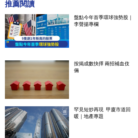
推薦閱讀
盤點今年首季環球強勢股｜
李聲揚專欄
按揭成數抉擇 兩招補血伎
倆
罕見短炒再現 甲廈市道回
暖｜地產專題