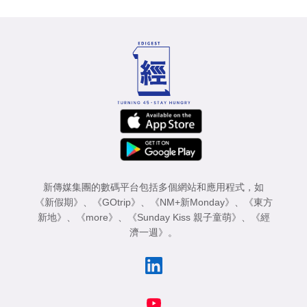
新傳媒集團的數碼平台包括多個網站和應用程式，如
《新假期》
、
《GOtrip》
、
《NM+新Monday》
、
《東方
新地》
、
《more》
、
《Sunday Kiss 親子童萌》
、
《經
濟一週》
。