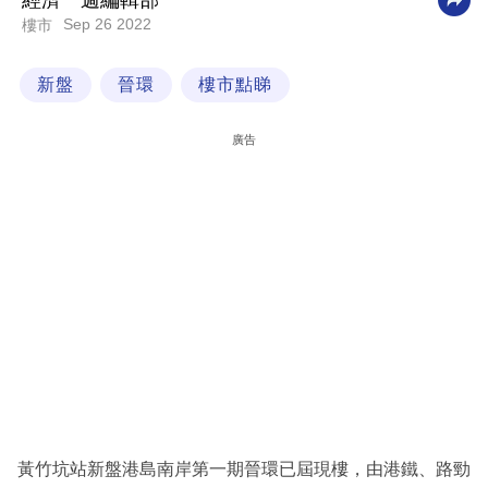
經濟一週編輯部
Sep 26 2022
樓市
科
技
新盤
晉環
樓市點睇
職
場
廣告
生
活
時
事
專
欄
訂
閱
專
黃竹坑站新盤港島南岸第一期晉環已屆現樓，由港鐵、路勁
區