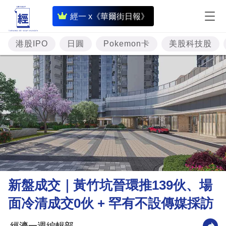
即
經一 x《華爾街日報》
時
財
港股IPO
日圓
Pokemon卡
美股科技股
經
專
題
投
資
樓
市
理
新盤成交｜黃竹坑晉環推139伙、場
財
面冷清成交0伙 + 罕有不設傳媒採訪
商
業