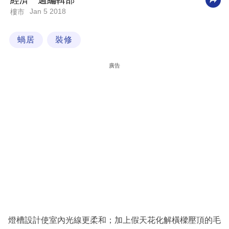
經濟一週編輯部
Jan 5 2018
樓市
科
技
蝸居
裝修
職
場
廣告
生
活
時
事
專
欄
訂
閱
專
燈槽設計使室內光線更柔和；加上假天花化解橫樑壓頂的毛
區