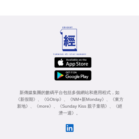
新傳媒集團的數碼平台包括多個網站和應用程式，如
《新假期》
、
《GOtrip》
、
《NM+新Monday》
、
《東方
新地》
、
《more》
、
《Sunday Kiss 親子童萌》
、
《經
濟一週》
。