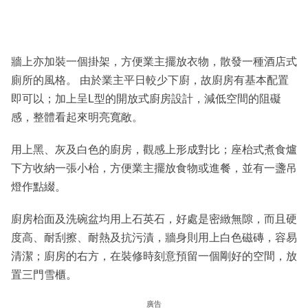
牆上亦加裝一個掛架，方便業主擺放衣物，散發一種酒店式
廁所的風格。 由於業主平日較少下廚，故廚房有基本配置
即可以；加上呈L型的開放式廚房設計，減低空間的阻礙
感，整體看起來明亮寬敞。
用上黑、灰及白色的廚房，觀感上形成對比；座枱式煮食爐
下方收納一張小枱，方便業主擺放食物或進餐，並有一盞吊
燈作點綴。
廚房枱面及洗碗盆均用上石英石，好處是密緻無隙，而且硬
度高、耐刮擦、耐熱及抗污漬，牆身則用上白色磁磚，容易
清潔；廚房的右方，在裝修時刻意預留一個剛好的空間，放
置三門雪櫃。
廣告