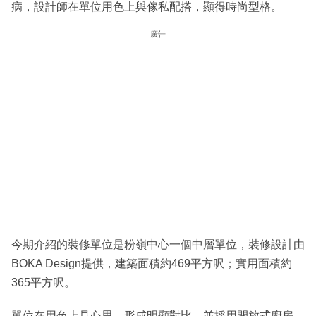
病，設計師在單位用色上與傢私配搭，顯得時尚型格。
廣告
今期介紹的裝修單位是粉嶺中心一個中層單位，裝修設計由
BOKA Design提供，建築面積約469平方呎；實用面積約
365平方呎。
單位在用色上見心思，形成明顯對比，並採用開放式廚房，