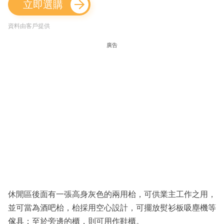
立即選購
資料由客戶提供
廣告
休閒區後面有一張高身灰色的兩用枱，可供業主工作之用，
並可當為酒吧枱，枱採用空心設計，可擺放熨衫板吸塵機等
傢具；至於旁邊的櫃，則可用作鞋櫃。