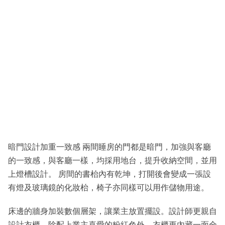
暗門設計加重一致感 兩間睡房的門都是暗門，加強與客廳
的一致感，與客廳一樣，均採用地台，提升收納空間，並用
上燈槽設計。 房間的書枱內有乾坤，打開後會變成一張設
有燈及玻璃鏡的化妝枱，椅子亦同樣可以用作儲物用途。
床邊的牆身加裝數個層架，讓業主放置擺設。設計師更親自
設計衣櫃，除配上業主喜愛的粉紅色外，衣櫃更內藏一面全