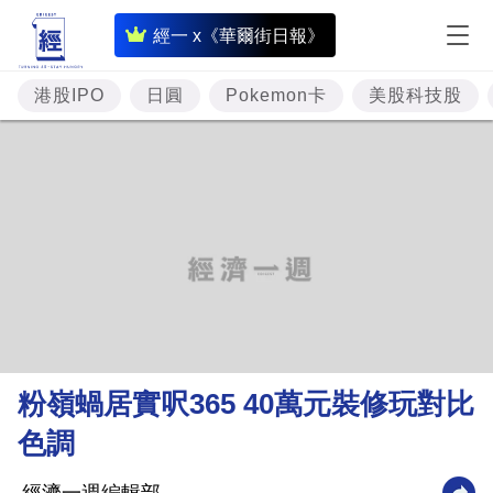
即
經一 x《華爾街日報》
時
財
港股IPO
日圓
Pokemon卡
美股科技股
經
專
題
投
資
樓
市
理
粉嶺蝸居實呎365 40萬元裝修玩對比
財
色調
商
業