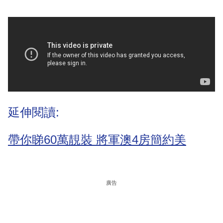
延伸閱讀:
帶你睇60萬靚裝 將軍澳4房簡約美
廣告