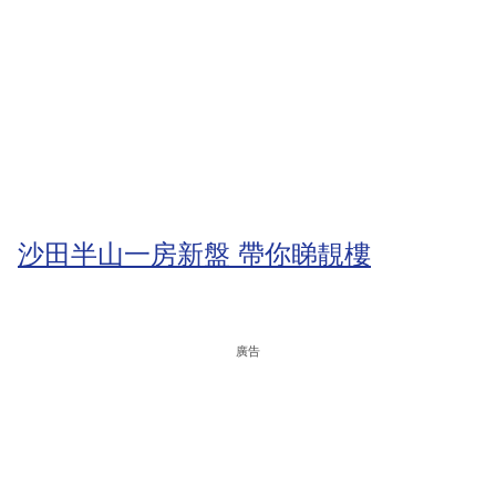
沙田半山一房新盤 帶你睇靚樓
廣告