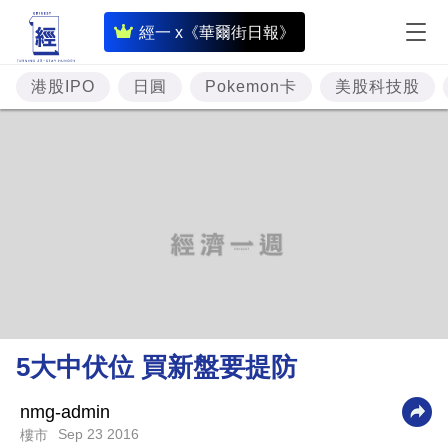
即
經一 x《華爾街日報》
時
財
港股IPO
日圓
Pokemon卡
美股科技股
經
專
題
投
資
樓
市
理
5大中伏位 買新盤要提防
財
商
nmg-admin
Sep 23 2016
樓市
業