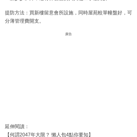
提防方法：買新樓留意會所設施，同時屋苑較單幢盤好，可
分薄管理費開支。
廣告
延伸閱讀：
【何謂2047年大限？ 懶人包4點你要知】