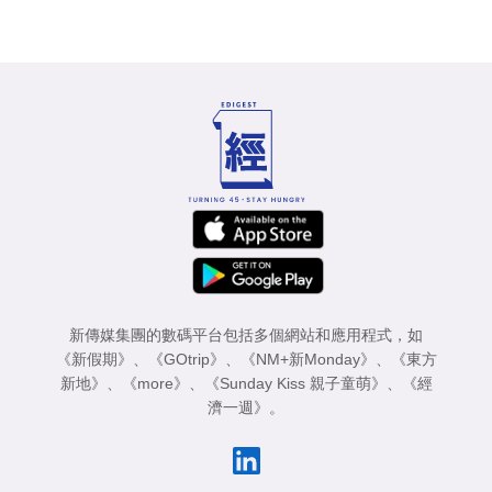
新傳媒集團的數碼平台包括多個網站和應用程式，如
《新假期》
、
《GOtrip》
、
《NM+新Monday》
、
《東方
新地》
、
《more》
、
《Sunday Kiss 親子童萌》
、
《經
濟一週》
。