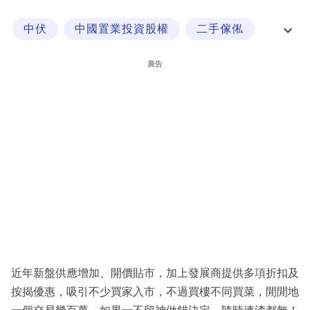
科
中伏
中國置業投資股權
二手傢俬
技
二手價
職
廣告
場
生
活
時
事
專
欄
訂
閱
近年新盤供應增加、開價貼市，加上發展商提供多項折扣及
專
按揭優惠，吸引不少買家入市，不過買樓不同買菜，閒閒地
區