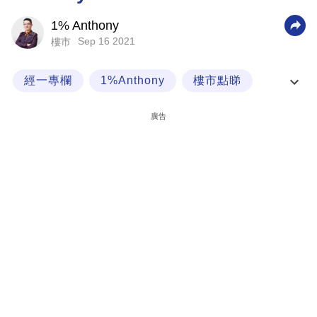
科
1% Anthony
技
Sep 16 2021
樓市
職
經一專欄
1%Anthony
樓市點睇
場
上車盤
生
廣告
活
時
事
專
欄
訂
閱
專
區