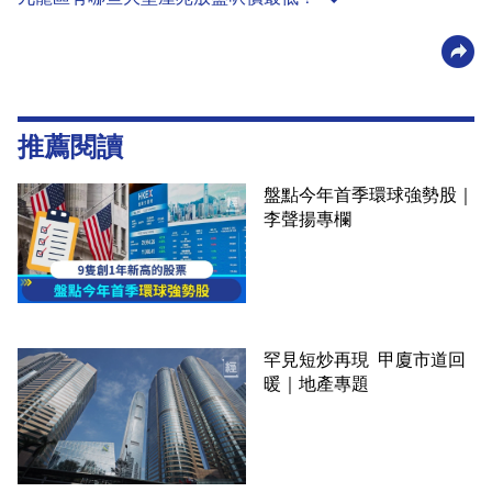
推薦閱讀
盤點今年首季環球強勢股｜
李聲揚專欄
罕見短炒再現 甲廈市道回
暖｜地產專題