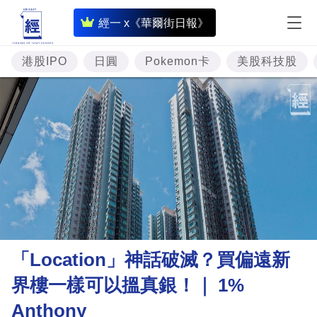
即
經一 x《華爾街日報》
時
財
港股IPO
日圓
Pokemon卡
美股科技股
經
專
題
投
資
樓
市
理
「Location」神話破滅？買偏遠新
財
界樓一樣可以搵真銀！｜ 1%
商
Anthony
業