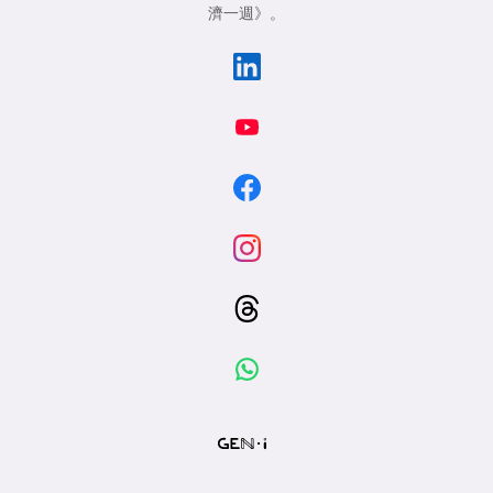
濟一週》
。