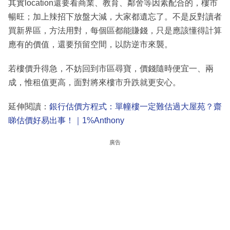
其實location還要看商業、教育、鄰舍等因素配合的，樓市
暢旺；加上辣招下放盤大減，大家都遺忘了。不是反對讀者
買新界區，方法用對，每個區都能賺錢，只是應該懂得計算
應有的價值，還要預留空間，以防逆市來襲。
若樓價升得急，不妨回到市區尋寶，價錢隨時便宜一、兩
成，惟租值更高，面對將來樓市升跌就更安心。
延伸閱讀：
銀行估價方程式：單幢樓一定難估過大屋苑？齋
睇估價好易出事！｜1%Anthony
廣告