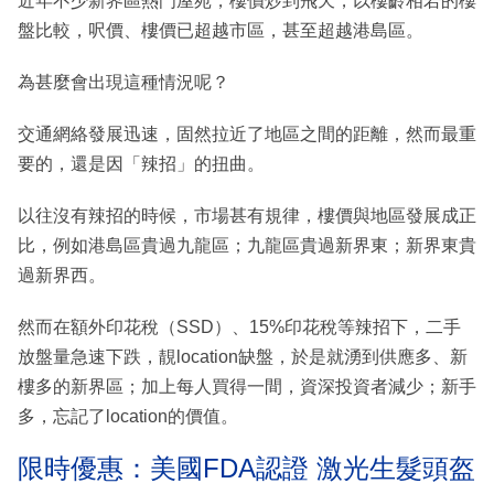
近年不少新界區熱門屋苑，樓價炒到飛天，以樓齡相若的樓
盤比較，呎價、樓價已超越市區，甚至超越港島區。
為甚麼會出現這種情況呢？
交通網絡發展迅速，固然拉近了地區之間的距離，然而最重
要的，還是因「辣招」的扭曲。
以往沒有辣招的時候，市場甚有規律，樓價與地區發展成正
比，例如港島區貴過九龍區；九龍區貴過新界東；新界東貴
過新界西。
然而在額外印花稅（SSD）、15%印花稅等辣招下，二手
放盤量急速下跌，靚location缺盤，於是就湧到供應多、新
樓多的新界區；加上每人買得一間，資深投資者減少；新手
多，忘記了location的價值。
限時優惠：美國FDA認證 激光生髮頭盔