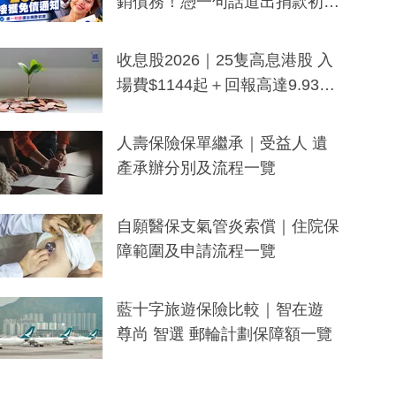
銷債務！憑一句話道出捐款初
衷：加州26萬人接獲免債通知、
一度被誤當詐騙手段
收息股2026｜25隻高息港股 入
場費$1144起＋回報高達9.93
厘！持續更新
人壽保險保單繼承｜受益人 遺
產承辦分別及流程一覽
自願醫保支氣管炎索償｜住院保
障範圍及申請流程一覽
藍十字旅遊保險比較｜智在遊
尊尚 智選 郵輪計劃保障額一覽