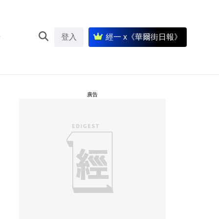
登入
經一 x《華爾街日報》
廣告