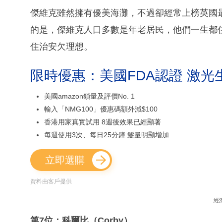
傑維克雖然擁有優美海灘，不過卻經常上榜英國
的是，傑維克人口多數是年老居民，他們一生都
住治安欠理想。
限時優惠：美國FDA認證 激光
美國amazon鎖量及評價No. 1
輸入「NMG100」優惠碼額外減$100
香港用家真實試用 8週後效果已經顯著
每週使用3次、每日25分鐘 髮量明顯增加
立即選購
資料由客戶提供
經
第7位：科爾比（Corby）