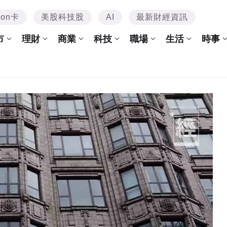
mon卡
美股科技股
AI
最新財經資訊
市
理財
商業
科技
職場
生活
時事