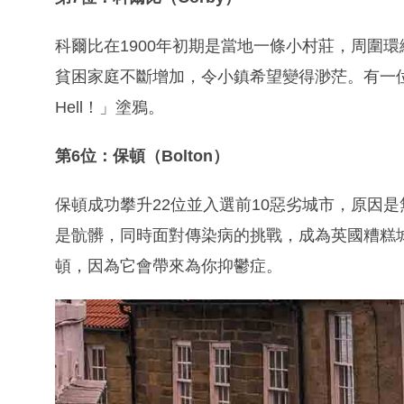
科爾比在1900年初期是當地一條小村莊，周圍
貧困家庭不斷增加，令小鎮希望變得渺茫。有一位塗
Hell！」塗鴉。
第6位：保頓（Bolton）
保頓成功攀升22位並入選前10惡劣城市，原因
是骯髒，同時面對傳染病的挑戰，成為英國糟糕
頓，因為它會帶來為你抑鬱症。