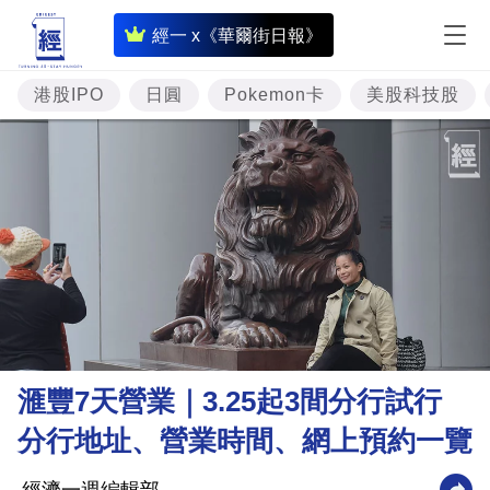
即
經一 x《華爾街日報》
時
財
港股IPO
日圓
Pokemon卡
美股科技股
經
專
題
投
資
樓
市
理
滙豐7天營業｜3.25起3間分行試行
財
分行地址、營業時間、網上預約一覽
商
業