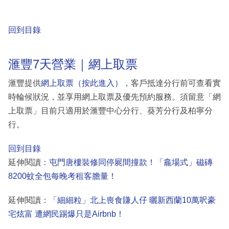
回到目錄
滙豐7天營業｜網上取票
滙豐提供
網上取票（按此進入）
，客戶抵達分行前可查看實
時輪候狀況，並享用網上取票及優先預約服務。須留意「網
上取票」目前只適用於滙豐中心分行、葵芳分行及柏寧分
行。
回到目錄
延伸閱讀：
屯門唐樓裝修同停屍間撞款！「龕場式」磁磚
8200蚊全包每晚考租客膽量！
延伸閱讀：
「細細粒」北上喪食賺人仔 曬新西蘭10萬呎豪
宅炫富 遭網民踢爆只是Airbnb！