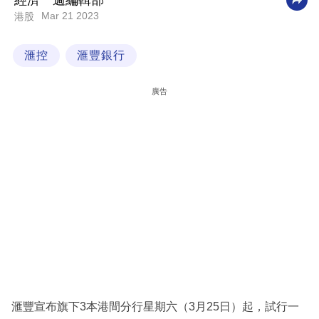
經濟一週編輯部
Mar 21 2023
港股
科
技
滙控
滙豐銀行
職
場
廣告
生
活
時
事
專
欄
訂
閱
專
滙豐宣布旗下3本港間分行星期六（3月25日）起，試行一
區