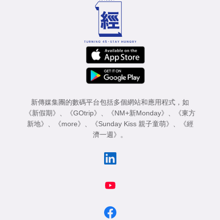
新傳媒集團的數碼平台包括多個網站和應用程式，如
《新假期》
、
《GOtrip》
、
《NM+新Monday》
、
《東方
新地》
、
《more》
、
《Sunday Kiss 親子童萌》
、
《經
濟一週》
。