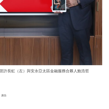
管許長虹（左）與安永亞太區金融服務合夥人鮑浩哲
廣告