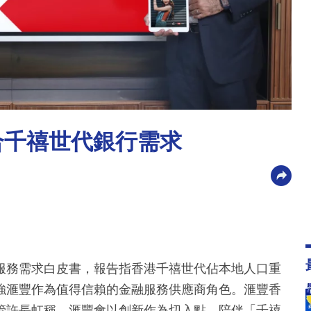
合千禧世代銀行需求
服務需求白皮書，報告指香港千禧世代佔本地人口重
強滙豐作為值得信賴的金融服務供應商角色。滙豐香
管許長虹稱，滙豐會以創新作為切入點，陪伴「千禧