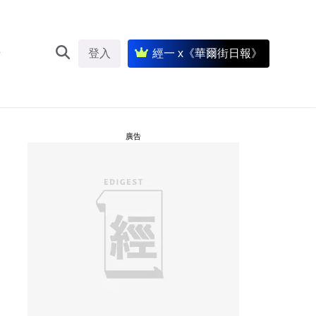
登入
經一 x《華爾街日報》
廣告