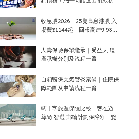
銷債務！憑一句話道出捐款初
衷：加州26萬人接獲免債通知、
一度被誤當詐騙手段
收息股2026｜25隻高息港股 入
場費$1144起＋回報高達9.93
厘！持續更新
人壽保險保單繼承｜受益人 遺
產承辦分別及流程一覽
自願醫保支氣管炎索償｜住院保
障範圍及申請流程一覽
藍十字旅遊保險比較｜智在遊
尊尚 智選 郵輪計劃保障額一覽