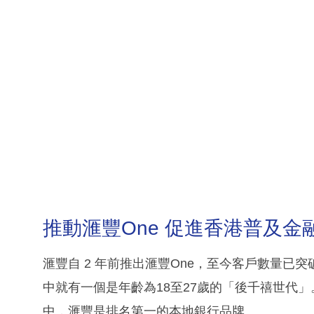
推動滙豐One 促進香港普及金
滙豐自 2 年前推出滙豐One，至今客戶數量已突破
中就有一個是年齡為18至27歲的「後千禧世代」。在
中，滙豐是排名第一的本地銀行品牌。