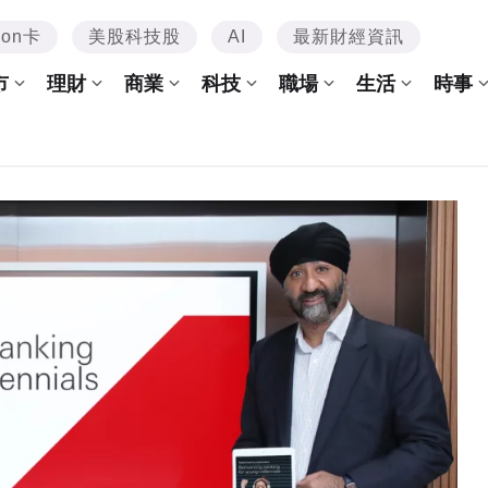
mon卡
美股科技股
AI
最新財經資訊
市
理財
商業
科技
職場
生活
時事