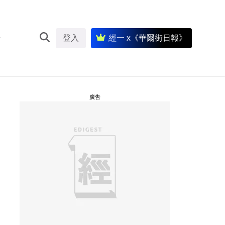
登入
經一 x《華爾街日報》
廣告