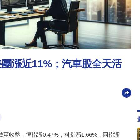
，美團漲近11%；汽車股全天活
收盤，恆指漲0.47%，科指漲1.66%，國指漲