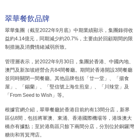
翠華餐飲品牌
翠華集團（截至2022年9月底）中期業績顯示，集團錄得收
益約4.14億元，同期減少約20.7%，主要由於回顧期間的限
制措施及消費情緒減弱所致。
管理層表示，於2022年9月30日，集團於香港、中國內地、
澳門及新加坡經營合共84間餐廳。期間於香港開設3間餐廳
並同時關閉一間餐廳。其他品牌包括「廿一堂」、「揚食
屋」、「錫蘭」、「堅信號上海生煎皇」、「川辣堂」及
「From Seed to Wish」等。
根據官網介紹，翠華餐廳於香港目前約有13間分店，新界
區佔8間，包括將軍澳、東涌、香港國際機場等，港珠澳大
橋亦有據點；至於港島區只餘下兩間分店，分別位於銅鑼灣
糖街和筲箕灣店。