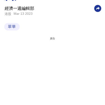
科
經濟一週編輯部
技
Mar 13 2023
港股
職
翠華
場
生
廣告
活
時
事
專
欄
訂
閱
專
區