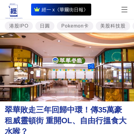
即
經一 x《華爾街日報》
時
財
港股IPO
日圓
Pokemon卡
美股科技股
經
專
題
投
資
樓
市
理
翠華敗走三年回歸中環！傳35萬豪
財
租威靈頓街 重開OL、自由行搵食大
商
水喉？
業