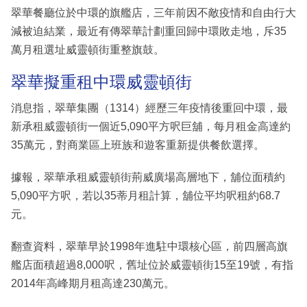
翠華餐廳位於中環的旗艦店，三年前因不敵疫情和自由行大
減被迫結業，最近有傳翠華計劃重回歸中環敗走地，斥35
萬月租選址威靈頓街重整旗鼓。
翠華擬重租中環威靈頓街
消息指，翠華集團（1314）經歷三年疫情後重回中環，最
新承租威靈頓街一個近5,090平方呎巨舖，每月租金高達約
35萬元，對商業區上班族和遊客重新提供餐飲選擇。
據報，翠華承租威靈頓街荊威廣場高層地下，舖位面積約
5,090平方呎，若以35蒂月租計算，舖位平均呎租約68.7
元。
翻查資料，翠華早於1998年進駐中環核心區，前四層高旗
艦店面積超過8,000呎，舊址位於威靈頓街15至19號，有指
2014年高峰期月租高達230萬元。