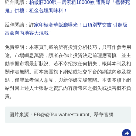
延伸閱讀：
柏傲莊300呎一房索租18000蚊 遭踢爆「搵替死
鬼」供樓：租金包埋調味料！
延伸閱讀：許
家印極奢華飯廳曝光！山頂別墅交吉 引超級
富豪與內地客大混戰！
免責聲明：本專頁刊載的所有投資分析技巧，只可作參考用
途。市場瞬息萬變，讀者在作出投資決定前理應審慎，並主
動掌握市場最新狀況。若不幸招致任何損失，概與本刊及相
關作者無關。而本集團旗下網站或社交平台的網誌內容及觀
點，僅屬筆者個人意見，與新傳媒立場無關。本集團旗下網
站對因上述人士張貼之資訊內容所帶來之損失或損害概不負
責。
圖片來源：FB@@Tsuiwahrestaurant、翠華官網