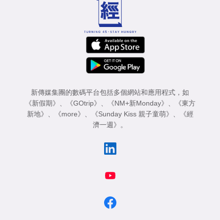
新傳媒集團的數碼平台包括多個網站和應用程式，如
《新假期》
、
《GOtrip》
、
《NM+新Monday》
、
《東方
新地》
、
《more》
、
《Sunday Kiss 親子童萌》
、
《經
濟一週》
。