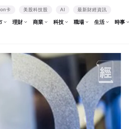
mon卡
美股科技股
AI
最新財經資訊
市
理財
商業
科技
職場
生活
時事