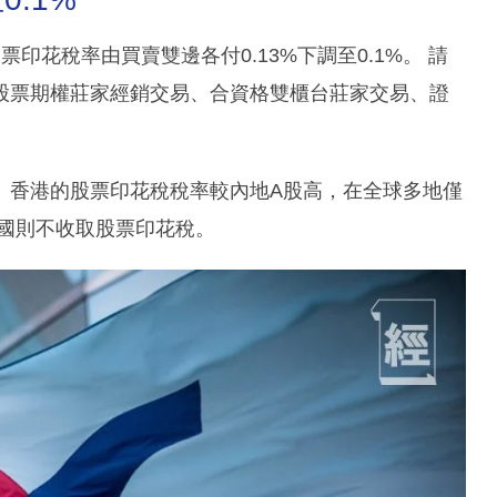
股票印花稅率由買賣雙邊各付0.13%下調至0.1%。 請
股票期權莊家經銷交易、合資格雙櫃台莊家交易、證
。香港的股票印花稅稅率較內地A股高，在全球多地僅
美國則不收取股票印花稅。