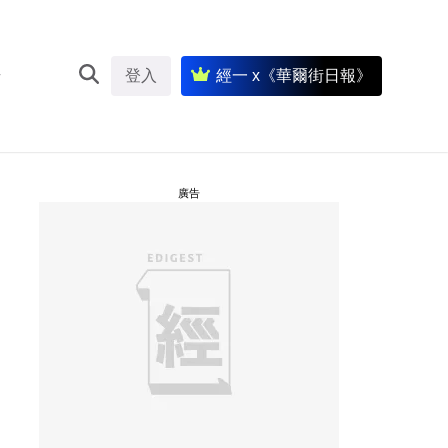
登入
經一 x《華爾街日報》
廣告