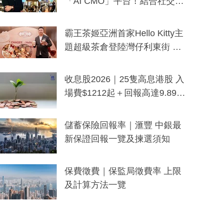
「AI CMO」平台！結合社交聆
聽與廣東話大模型 助中小企數
分鐘生成「貼地」宣傳短片
霸王茶姬亞洲首家Hello Kitty主
題超級茶倉登陸灣仔利東街 推
出首創「伯爵紅茶色」Hello Kitt
y及香港限定特調系列
收息股2026｜25隻高息港股 入
場費$1212起＋回報高達9.89
厘！持續更新
儲蓄保險回報率｜滙豐 中銀最
新保證回報一覽及揀選須知
保費徵費｜保監局徵費率 上限
及計算方法一覽