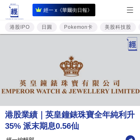
即
經一 x《華爾街日報》
時
財
港股IPO
日圓
Pokemon卡
美股科技股
經
專
題
投
資
樓
市
理
港股業績｜英皇鐘錶珠寶全年純利升
財
35% 派末期息0.56仙
商
業