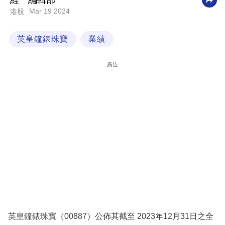
經一編輯部
Mar 19 2024
港股
科
技
英皇鐘錶珠寶
業績
職
場
廣告
生
活
時
事
專
欄
訂
閱
專
英皇鐘錶珠寶（00887）公佈其截至 2023年12月31日之全
區