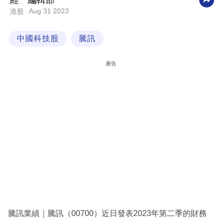
經一編輯部
Aug 31 2023
港股
科
技
中國科技股
騰訊
職
場
廣告
生
活
時
事
專
欄
訂
閱
專
騰訊業績｜騰訊（00700）近日發表2023年第二季的財務
區