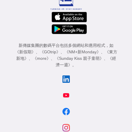
新傳媒集團的數碼平台包括多個網站和應用程式，如
《新假期》
、
《GOtrip》
、
《NM+新Monday》
、
《東方
新地》
、
《more》
、
《Sunday Kiss 親子童萌》
、
《經
濟一週》
。