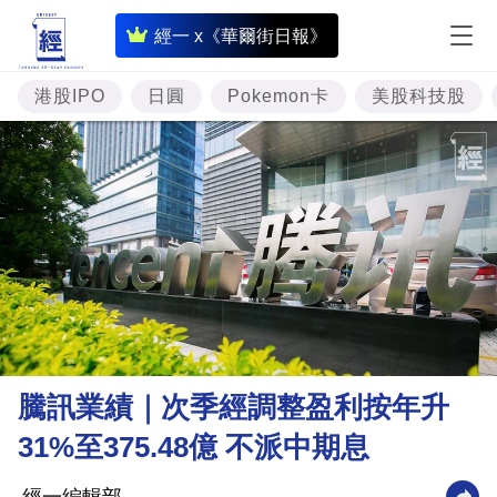
即
經一 x《華爾街日報》
時
財
港股IPO
日圓
Pokemon卡
美股科技股
經
專
題
投
資
樓
市
理
騰訊業績｜次季經調整盈利按年升
財
31%至375.48億 不派中期息
商
業