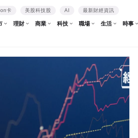
mon卡
美股科技股
AI
最新財經資訊
市
理財
商業
科技
職場
生活
時事