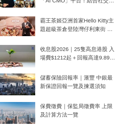
「AI CMO」平台！結合社交聆
聽與廣東話大模型 助中小企數
分鐘生成「貼地」宣傳短片
霸王茶姬亞洲首家Hello Kitty主
題超級茶倉登陸灣仔利東街 推
出首創「伯爵紅茶色」Hello Kitt
y及香港限定特調系列
收息股2026｜25隻高息港股 入
場費$1212起＋回報高達9.89
厘！持續更新
儲蓄保險回報率｜滙豐 中銀最
新保證回報一覽及揀選須知
保費徵費｜保監局徵費率 上限
及計算方法一覽