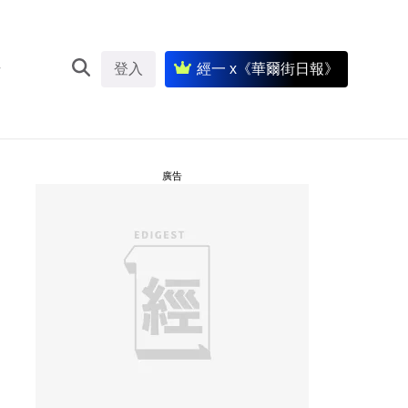
登入
經一 x《華爾街日報》
廣告