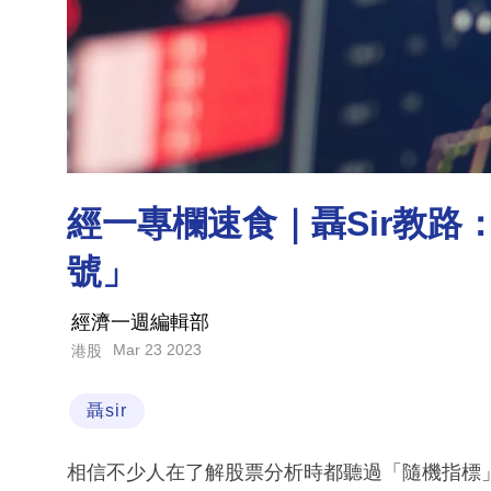
經一專欄速食｜聶Sir教路
號」
經濟一週編輯部
Mar 23 2023
港股
聶sir
相信不少人在了解股票分析時都聽過「隨機指標」