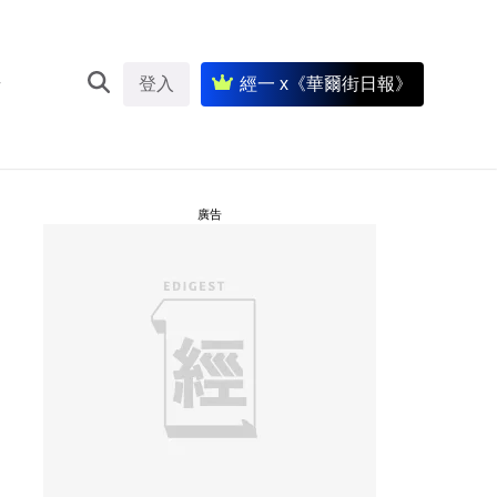
登入
經一 x《華爾街日報》
廣告