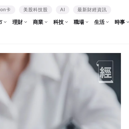
mon卡
美股科技股
AI
最新財經資訊
市
理財
商業
科技
職場
生活
時事