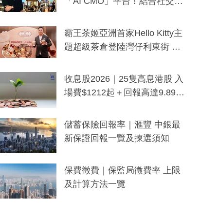
「AI CMO」平台！結合社交聆
聽與廣東話大模型 助中小企數
分鐘生成「貼地」宣傳短片
霸王茶姬亞洲首家Hello Kitty主
題超級茶倉登陸灣仔利東街 推
出首創「伯爵紅茶色」Hello Kitt
y及香港限定特調系列
收息股2026｜25隻高息港股 入
場費$1212起＋回報高達9.89
厘！持續更新
儲蓄保險回報率｜滙豐 中銀最
新保證回報一覽及揀選須知
保費徵費｜保監局徵費率 上限
及計算方法一覽