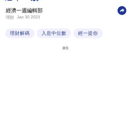
科
經濟一週編輯部
技
Jan 30 2023
理財
職
理財解碼
入息中位數
經一提你
場
生
廣告
活
時
事
專
欄
訂
閱
專
區