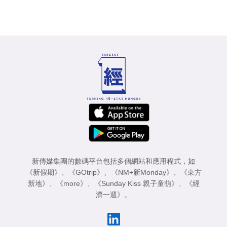
新傳媒集團的數碼平台包括多個網站和應用程式，如
《新假期》
、
《GOtrip》
、
《NM+新Monday》
、
《東方
新地》
、
《more》
、
《Sunday Kiss 親子童萌》
、
《經
濟一週》
。