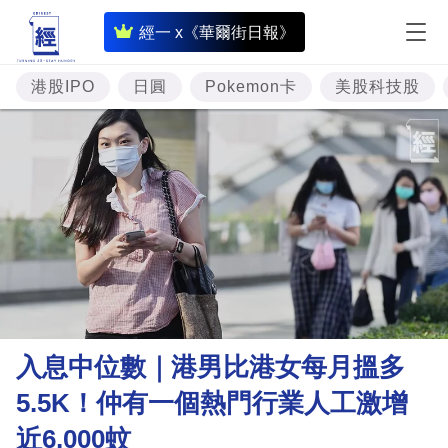
即
經一 x《華爾街日報》
時
財
港股IPO
日圓
Pokemon卡
美股科技股
經
專
題
投
資
樓
市
理
入息中位數｜港男比港女每月搵多
財
5.5K！仲有一個熱門行業人工激增
商
近6,000蚊
業