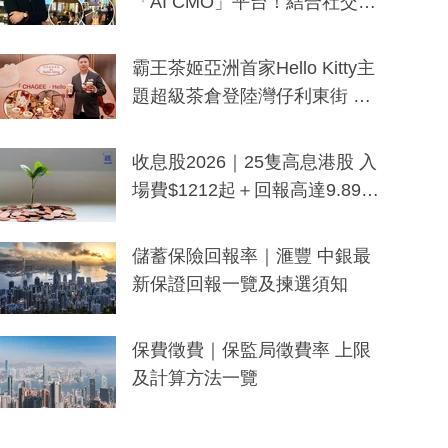
「AI CMO」平台！結合社交聆
聽與廣東話大模型 助中小企數
分鐘生成「貼地」宣傳短片
霸王茶姬亞洲首家Hello Kitty主
題超級茶倉登陸灣仔利東街 推
出首創「伯爵紅茶色」Hello Kitt
y及香港限定特調系列
收息股2026｜25隻高息港股 入
場費$1212起＋回報高達9.89
厘！持續更新
儲蓄保險回報率｜滙豐 中銀最
新保證回報一覽及揀選須知
保費徵費｜保監局徵費率 上限
及計算方法一覽