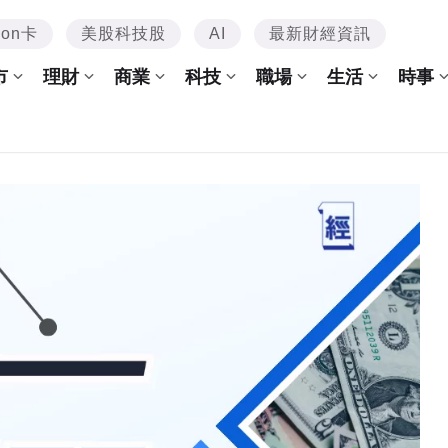
mon卡
美股科技股
AI
最新財經資訊
市
理財
商業
科技
職場
生活
時事