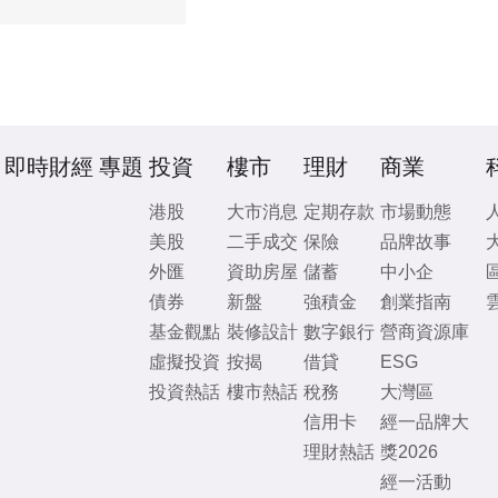
即時財經
專題
投資
樓市
理財
商業
港股
大市消息
定期存款
市場動態
美股
二手成交
保險
品牌故事
外匯
資助房屋
儲蓄
中小企
債券
新盤
強積金
創業指南
基金觀點
裝修設計
數字銀行
營商資源庫
虛擬投資
按揭
借貸
ESG
投資熱話
樓市熱話
稅務
大灣區
信用卡
經一品牌大
理財熱話
獎2026
經一活動