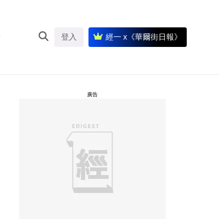
登入
經一 x《華爾街日報》
廣告