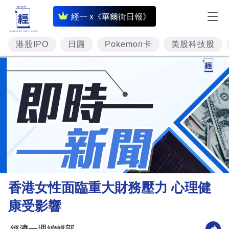
即
經一 x《華爾街日報》
時
財
港股IPO
日圓
Pokemon卡
美股科技股
經
專
題
投
資
樓
市
理
香港女性面臨重大財務壓力 心理健
財
康受影響
商
業