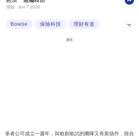
經濟一週編輯部
Jun 7 2020
理財
科
技
Bowtie
保險科技
理財有道
職
經一專欄
場
廣告
生
活
時
事
專
欄
訂
閱
專
筆者公司成立一週年，與敢創敢試的團隊又有新搞作，除自
區