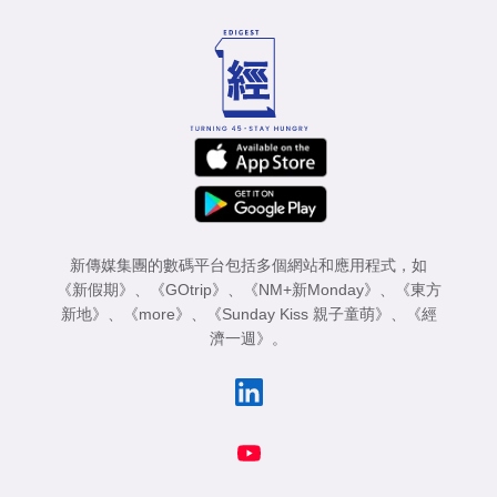
新傳媒集團的數碼平台包括多個網站和應用程式，如
《新假期》
、
《GOtrip》
、
《NM+新Monday》
、
《東方
新地》
、
《more》
、
《Sunday Kiss 親子童萌》
、
《經
濟一週》
。