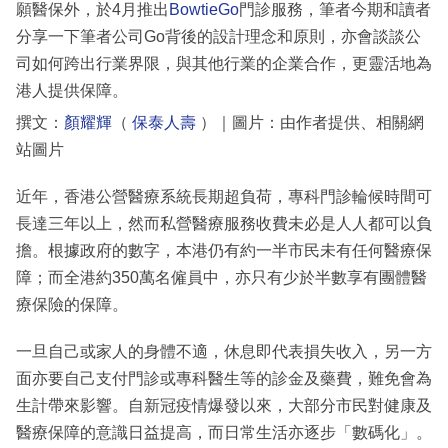
願醫保外，於4月推出
BowtieGo
門診服務，筆者今期和讀者
分享一下筆者公司Go背後的設計理念和原則，亦會談談公
司如何跨出行業界限，與其他行業的企業合作，更靈活地為
港人提供保障。
撰文：
顏耀輝
（
保泰人壽
）｜圖片：由作者提供、相關網
站圖片
近年，香港公營醫療系統長期超負荷，專科門診輪候時間可
長達三年以上，然而私營醫療服務收費未必是人人都可以負
擔。根據政府的數字，本港仍有約一半市民未有任何醫療保
障；而全港約350萬名僱員中，亦只有少於半數享有團體醫
療保險的保障。
一旦自己或家人的身體不適，休息即代表損失收入，另一方
面亦要自己支付門診或專科醫生等的診金及藥費，難免會為
生計帶來影響。自新冠疫情爆發以來，大部分市民對健康及
醫療保障的意識日益提高，而日常生活亦逐步「數碼化」。