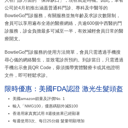
人在門診方面的「保障缺口」，現在就是時機。因此，筆者
公司於4月初推出涵蓋普通科門診、專科及中醫等的
BowtieGo門診服務，有關服務並無年齡及求診次數限制，
會員可以享用遍布全港的醫療網絡，共逾600個中西醫的門
診服務，診金負擔最多可減至一半，有效減輕會員日常的醫
療開支。
BowtieGo門診服務的使用方法簡單，會員只需透過手機搜
尋心儀的網絡醫生，並致電診所預約。到診當日，只需透過
手機出示會員QR Code，毋須攜帶實體醫療卡或其他證明
文件，即可輕鬆求診。
限時優惠：美國FDA認證 激光生髮頭盔
美國amazon鎖量及評價No. 1
輸入「NMG100」優惠碼額外減$100
香港用家真實試用 8週後效果已經顯著
每週使用3次、每日25分鐘 髮量明顯增加