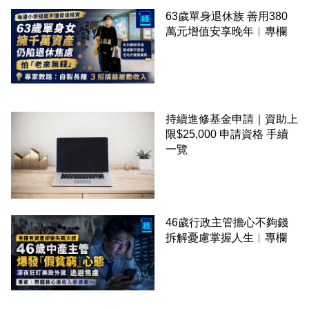
63歲單身退休族 善用380
萬元增值安享晚年︳專欄
持續進修基金申請｜資助上
限$25,000 申請資格 手續
一覽
46歲行政主管擔心不夠錢
拆解憂慮掌握人生︳專欄