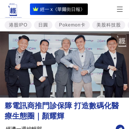
即
經一 x《華爾街日報》
時
財
港股IPO
日圓
Pokemon卡
美股科技股
經
專
題
投
資
樓
市
理
夥電訊商推門診保障 打造數碼化醫
財
療生態圈｜顏耀輝
商
業