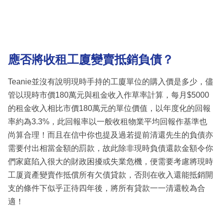
應否將收租工廈變賣抵銷負債？
Teanie並沒有說明現時手持的工廈單位的購入價是多少，儘
管以現時市價180萬元與租金收入作草率計算，每月$5000
的租金收入相比市價180萬元的單位價值，以年度化的回報
率約為3.3%，此回報率以一般收租物業平均回報作基準也
尚算合理！而且在信中你也提及過若提前清還先生的負債亦
需要付出相當金額的罰款，故此除非現時負債還款金額令你
們家庭陷入很大的財政困擾或失業危機，便需要考慮將現時
工厦資產變賣作抵償所有欠債貸款，否則在收入還能抵銷開
支的條件下似乎正待四年後，將所有貸款一一清還較為合
適！