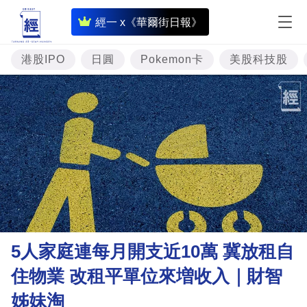
即
經一 x《華爾街日報》
時
財
港股IPO
日圓
Pokemon卡
美股科技股
經
專
題
投
資
樓
市
理
5人家庭連每月開支近10萬 冀放租自
財
住物業 改租平單位來増收入｜財智
商
姊妹淘
業