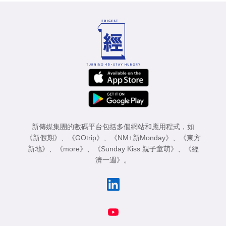
新傳媒集團的數碼平台包括多個網站和應用程式，如
《新假期》
、
《GOtrip》
、
《NM+新Monday》
、
《東方
新地》
、
《more》
、
《Sunday Kiss 親子童萌》
、
《經
濟一週》
。