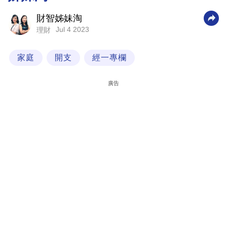
科
財智姊妹淘
技
Jul 4 2023
理財
職
家庭
開支
經一專欄
場
生
廣告
活
時
事
專
欄
訂
閱
專
區