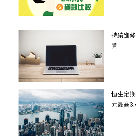
持續進修
覽
恒生定期
元最高3