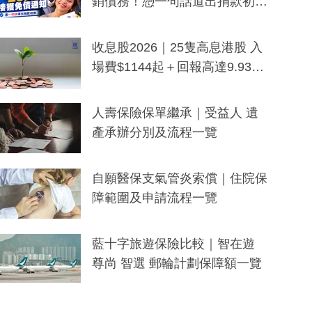
銷債務！憑一句話道出捐款初
衷：加州26萬人接獲免債通知、
一度被誤當詐騙手段
收息股2026｜25隻高息港股 入
場費$1144起＋回報高達9.93
厘！持續更新
人壽保險保單繼承｜受益人 遺
產承辦分別及流程一覽
自願醫保支氣管炎索償｜住院保
障範圍及申請流程一覽
藍十字旅遊保險比較｜智在遊
尊尚 智選 郵輪計劃保障額一覽