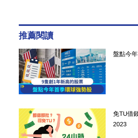
推薦閱讀
盤點今年
免TU借
2023