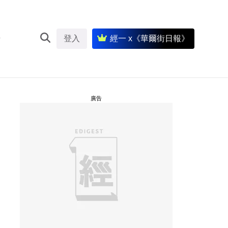
登入
經一 x《華爾街日報》
廣告