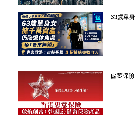
63歲單
儲蓄保險