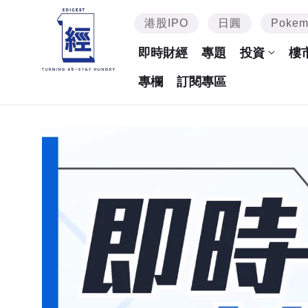
港股IPO
日圓
Poke
即時財經
專題
投資
樓
專欄
訂閱專區