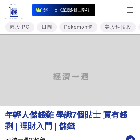
即
經一 x《華爾街日報》
時
財
港股IPO
日圓
Pokemon卡
美股科技股
經
專
題
投
資
樓
市
理
年輕人儲錢難 學識7個貼士 實有錢
財
剩 | 理財入門 | 儲錢
商
業