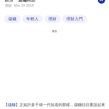
經濟一週編輯部
Mar 29 2018
理財
科
技
儲錢
年輕人
理財
理財入門
職
場
廣告
生
活
時
事
專
欄
訂
閱
專
【
儲錢
】正如許多千禧一代知道的那樣，儲錢往往要說起來
區