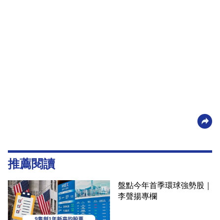
推薦閱讀
盤點今年首季環球強勢股｜
李聲揚專欄