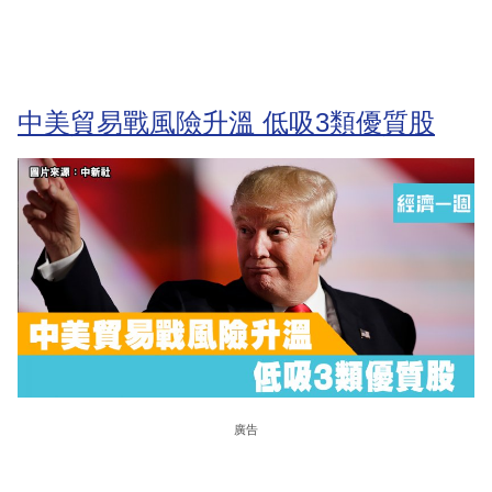
中美貿易戰風險升溫 低吸3類優質股
廣告