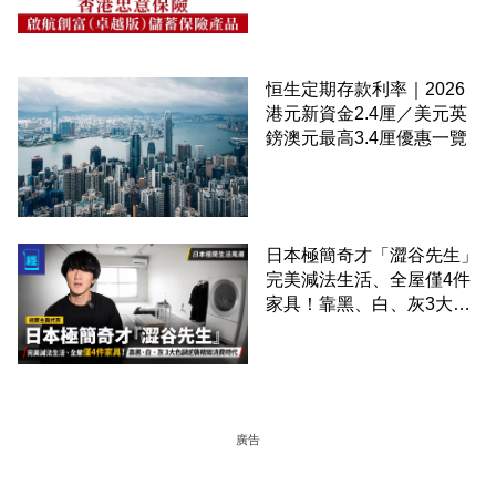
恒生定期存款利率｜2026
港元新資金2.4厘／美元英
鎊澳元最高3.4厘優惠一覽
日本極簡奇才「澀谷先生」
完美減法生活、全屋僅4件
家具！靠黑、白、灰3大色
調逆襲精緻消費時代
廣告