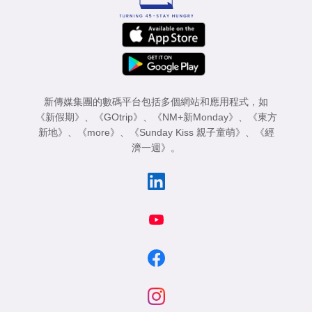
新傳媒集團的數碼平台包括多個網站和應用程式，如
《新假期》
、
《GOtrip》
、
《NM+新Monday》
、
《東方
新地》
、
《more》
、
《Sunday Kiss 親子童萌》
、
《經
濟一週》
。