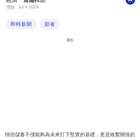
經濟一週編輯部
Jul 4 2024
理財
科
技
即時新聞
節省
職
場
廣告
生
活
時
事
專
欄
訂
閱
專
情侶儲蓄不僅能夠為未來打下堅實的基礎，更是維繫關係的
區