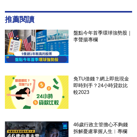
推薦閱讀
盤點今年首季環球強勢股｜
李聲揚專欄
免TU借錢？網上即批現金
即時到手？24小時貸款比
較2023
46歲行政主管擔心不夠錢
拆解憂慮掌握人生︳專欄