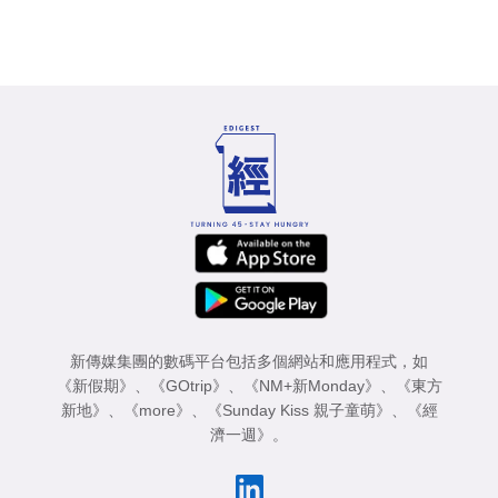
新傳媒集團的數碼平台包括多個網站和應用程式，如
《新假期》
、
《GOtrip》
、
《NM+新Monday》
、
《東方
新地》
、
《more》
、
《Sunday Kiss 親子童萌》
、
《經
濟一週》
。