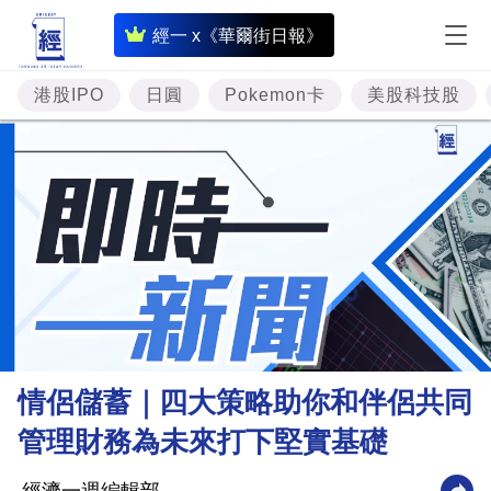
即
經一 x《華爾街日報》
時
財
港股IPO
日圓
Pokemon卡
美股科技股
經
專
題
投
資
樓
市
理
情侶儲蓄｜四大策略助你和伴侶共同
財
管理財務為未來打下堅實基礎
商
業