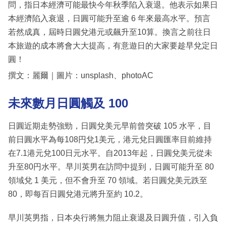
問，指日本經濟可能最快今年秋季陷入衰退。他表示如果日
本經濟陷入衰退，日圓可能升至逾 6 年來最高水平。預言
若然成真，屆時日圓兌港元或飆升至10算。換言之前往日
本旅遊的成本將會大大提高，有意遊日的大家要趁早兌定日
圓！
撰文：麗爾｜圖片：unsplash、photoAC
未來數月日圓觸及 100
日圓近期走勢強勁，日圓兌美元早前曾突破 105 水平，目
前日圓水平為每108円兌1美元，港元兌日圓匯率目前維持
在7.1港元兌100日元水平。自2013年起，日圓兌美元從未
升至80円水平。早川英男在訪問中提到，日圓可能升至 80
領域兌 1 美元，但不會升至 70 領域。若日圓兌美元跌至
80，即每百日圓兌港元將升至約 10.2。
早川英男指，日本央行將無力阻止衰退及日圓升值，引入負