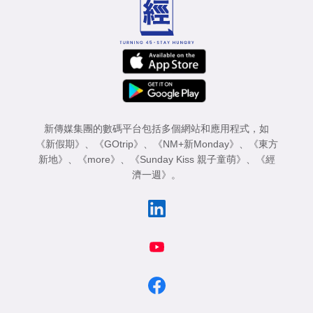
新傳媒集團的數碼平台包括多個網站和應用程式，如
《新假期》
、
《GOtrip》
、
《NM+新Monday》
、
《東方
新地》
、
《more》
、
《Sunday Kiss 親子童萌》
、
《經
濟一週》
。