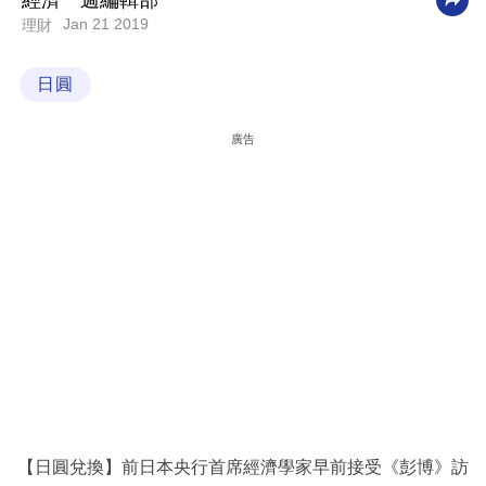
經濟一週編輯部
Jan 21 2019
理財
科
技
日圓
職
場
廣告
生
活
時
事
專
欄
訂
閱
專
【日圓兌換】前日本央行首席經濟學家早前接受《彭博》訪
區