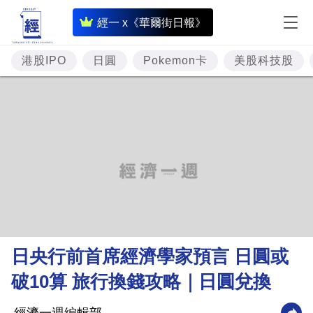
即
經一 x《華爾街日報》
時
財
港股IPO
日圓
Pokemon卡
美股科技股
經
專
題
投
資
樓
市
理
日央行前首席經濟學家預言 日圓或
財
破10算 旅行換錢攻略｜日圓兌換
商
業