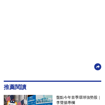
推薦閱讀
盤點今年首季環球強勢股｜
李聲揚專欄