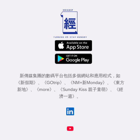
新傳媒集團的數碼平台包括多個網站和應用程式，如
《新假期》
、
《GOtrip》
、
《NM+新Monday》
、
《東方
新地》
、
《more》
、
《Sunday Kiss 親子童萌》
、
《經
濟一週》
。