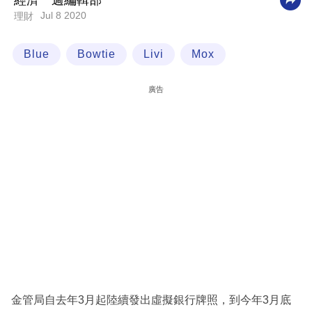
經濟一週編輯部
Jul 8 2020
理財
科
技
Blue
Bowtie
Livi
Mox
職
場
廣告
生
活
時
事
專
欄
訂
閱
專
金管局自去年3月起陸續發出虛擬銀行牌照，到今年3月底
區