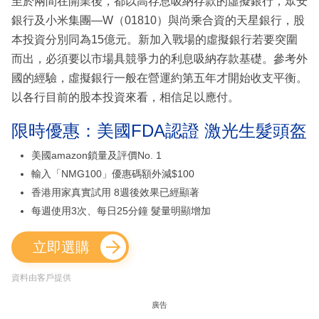
至於兩間在開業後，都以高存息吸納存款的虛擬銀行，眾安
銀行及小米集團—W（01810）與尚乘合資的天星銀行，股
本投資分別同為15億元。新加入戰場的虛擬銀行若要突圍
而出，必須要以市場具競爭力的利息吸納存款基礎。參考外
國的經驗，虛擬銀行一般在營運約第五年才開始收支平衡。
以各行目前的股本投資來看，相信足以應付。
限時優惠：美國FDA認證 激光生髮頭盔
美國amazon鎖量及評價No. 1
輸入「NMG100」優惠碼額外減$100
香港用家真實試用 8週後效果已經顯著
每週使用3次、每日25分鐘 髮量明顯增加
立即選購
資料由客戶提供
廣告