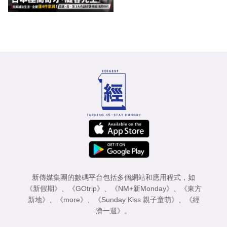
新傳媒集團的數碼平台包括多個網站和應用程式，如
《新假期》
、
《GOtrip》
、
《NM+新Monday》
、
《東方
新地》
、
《more》
、
《Sunday Kiss 親子童萌》
、
《經
濟一週》
。