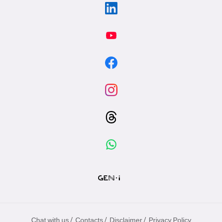
/
/
/
Chat with us
Contacts
Disclaimer
Privacy Policy