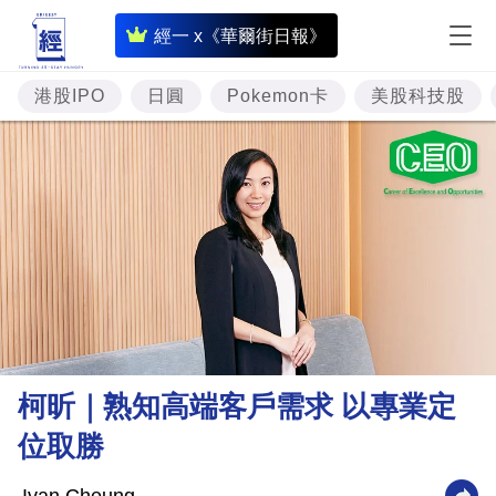
即
經一 x《華爾街日報》
時
財
港股IPO
日圓
Pokemon卡
美股科技股
經
專
題
投
資
樓
市
理
柯昕｜熟知高端客戶需求 以專業定
財
位取勝
商
業