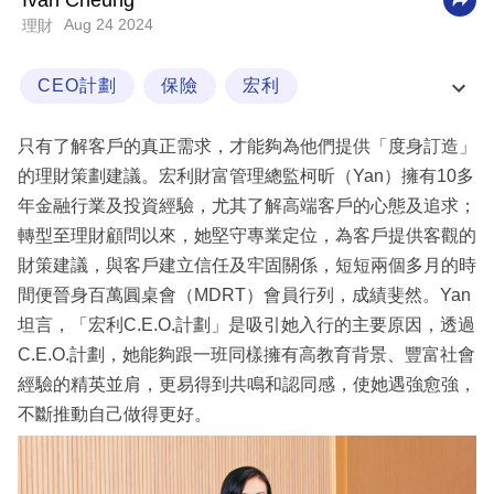
Ivan Cheung
Aug 24 2024
理財
科
技
CEO計劃
保險
宏利
職
宏利財策新勢力
場
只有了解客戶的真正需求，才能夠為他們提供「度身訂造」
生
的理財策劃建議。宏利財富管理總監柯昕（Yan）擁有10多
活
年金融行業及投資經驗，尤其了解高端客戶的心態及追求；
轉型至理財顧問以來，她堅守專業定位，為客戶提供客觀的
時
財策建議，與客戶建立信任及牢固關係，短短兩個多月的時
事
間便晉身百萬圓桌會（MDRT）會員行列，成績斐然。Yan
專
坦言，「宏利C.E.O.計劃」是吸引她入行的主要原因，透過
欄
C.E.O.計劃，她能夠跟一班同樣擁有高教育背景、豐富社會
經驗的精英並肩，更易得到共鳴和認同感，使她遇強愈強，
訂
不斷推動自己做得更好。
閱
專
區