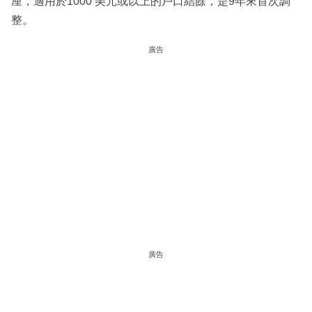
厘，適用於1000 美元或以上的戶口結餘，是9年來首次調
整。
廣告
廣告