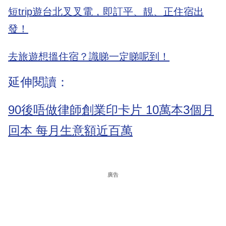
短trip遊台北叉叉電，即訂平、靚、正住宿出
發！
去旅遊想搵住宿？識睇一定睇呢到！
延伸閱讀：
90後唔做律師創業印卡片 10萬本3個月
回本 每月生意額近百萬
廣告