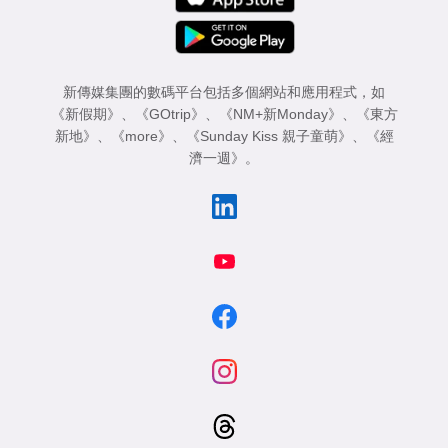
新傳媒集團的數碼平台包括多個網站和應用程式，如
《新假期》
、
《GOtrip》
、
《NM+新Monday》
、
《東方
新地》
、
《more》
、
《Sunday Kiss 親子童萌》
、
《經
濟一週》
。