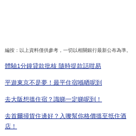
編按：以上資料僅供參考，一切以相關銀行最新公布為準。
體驗1分鐘貸款批核 隨時提款話咁易
平遊東京不是夢！最平住宿喺晒呢到
去大阪想搵住宿？識睇一定睇呢到！
去首爾掃貨住邊好？入嚟幫你格價搵至抵住酒
店！