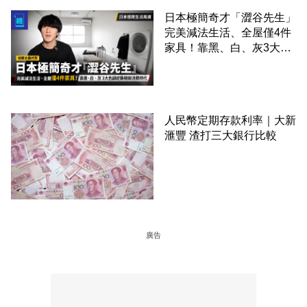
日本極簡奇才「澀谷先生」
完美減法生活、全屋僅4件
家具！靠黑、白、灰3大色
調逆襲精緻消費時代
人民幣定期存款利率｜大新
滙豐 渣打三大銀行比較
廣告