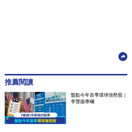
推薦閱讀
盤點今年首季環球強勢股｜
李聲揚專欄