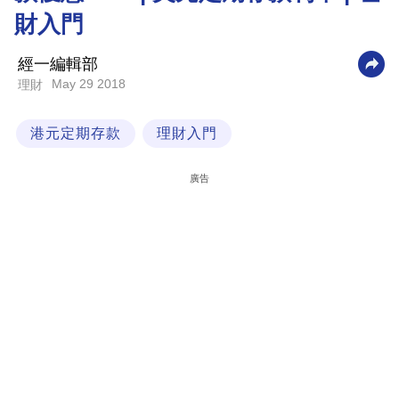
財入門
科
技
經一編輯部
職
May 29 2018
理財
場
港元定期存款
理財入門
生
活
廣告
時
事
專
欄
訂
閱
專
區