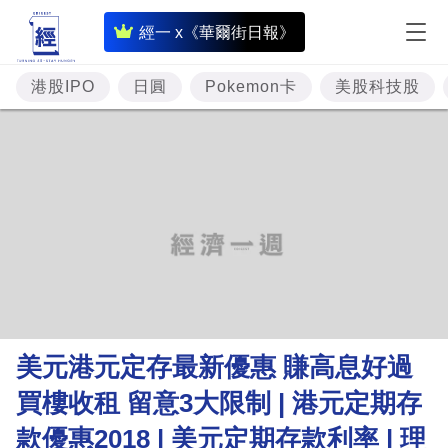
即
經一 x《華爾街日報》
時
財
港股IPO
日圓
Pokemon卡
美股科技股
經
專
題
投
資
樓
市
理
美元港元定存最新優惠 賺高息好過
財
買樓收租 留意3大限制 | 港元定期存
商
款優惠2018 | 美元定期存款利率 | 理
業