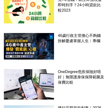
即時到手？24小時貸款比
較2023
46歲行政主管擔心不夠錢
拆解憂慮掌握人生︳專欄
OneDegree危疾保險好唔
好｜無限護身保保障範圍及
保費比較
建行定期存款利率｜2026