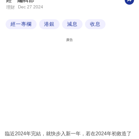
經一編輯部
Dec 27 2024
理財
科
技
經一專欄
港銀
減息
收息
職
場
廣告
生
活
時
事
專
欄
訂
閱
專
臨近2024年完結，就快步入新一年，若在2024年初敘造了
區