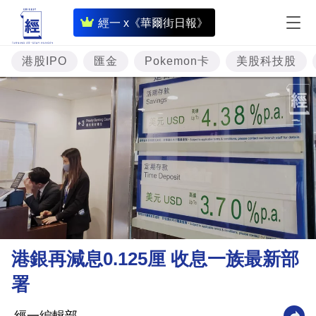
即
經一 x《華爾街日報》
時
財
港股IPO
匯金
Pokemon卡
美股科技股
經
專
題
投
資
樓
市
理
港銀再減息0.125厘 收息一族最新部
財
署
商
業