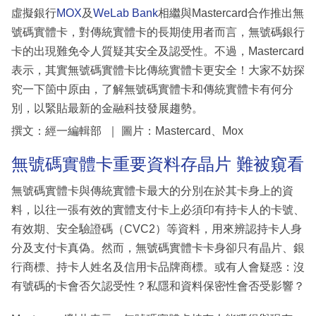
虛擬銀行
MOX
及
WeLab Bank
相繼與Mastercard合作推出無
號碼實體卡，對傳統實體卡的長期使用者而言，無號碼銀行
卡的出現難免令人質疑其安全及認受性。不過，Mastercard
表示，其實無號碼實體卡比傳統實體卡更安全！大家不妨探
究一下箇中原由，了解無號碼實體卡和傳統實體卡有何分
別，以緊貼最新的金融科技發展趨勢。
撰文：經一編輯部 ｜ 圖片：Mastercard、Mox
無號碼實體卡重要資料存晶片 難被窺看
無號碼實體卡與傳統實體卡最大的分別在於其卡身上的資
料，以往一張有效的實體支付卡上必須印有持卡人的卡號、
有效期、安全驗證碼（CVC2）等資料，用來辨認持卡人身
分及支付卡真偽。然而，無號碼實體卡卡身卻只有晶片、銀
行商標、持卡人姓名及信用卡品牌商標。或有人會疑惑：沒
有號碼的卡會否欠認受性？私隱和資料保密性會否受影響？