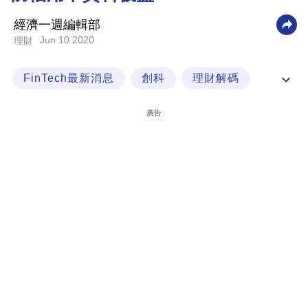
科
經濟一週編輯部
技
Jun 10 2020
理財
職
FinTech最新消息
創科
理財解碼
場
虛擬理財
生
廣告
活
時
事
專
欄
訂
閱
專
區