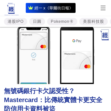
即
經一 x《華爾街日報》
時
財
港股IPO
日圓
Pokemon卡
美股科技股
經
專
題
投
資
樓
市
理
無號碼銀行卡欠認受性？
財
Mastercard：比傳統實體卡更安全
商
防信用卡資料被盜
業