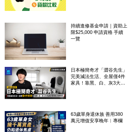
持續進修基金申請｜資助上
限$25,000 申請資格 手續
一覽
日本極簡奇才「澀谷先生」
完美減法生活、全屋僅4件
家具！靠黑、白、灰3大色
調逆襲精緻消費時代
63歲單身退休族 善用380
萬元增值安享晚年︳專欄