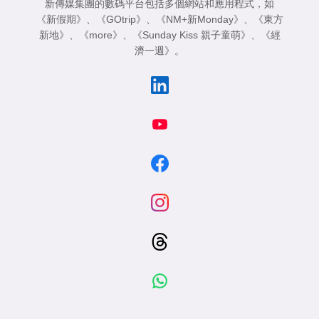
新傳媒集團的數碼平台包括多個網站和應用程式，如
《新假期》
、
《GOtrip》
、
《NM+新Monday》
、
《東方
新地》
、
《more》
、
《Sunday Kiss 親子童萌》
、
《經
濟一週》
。