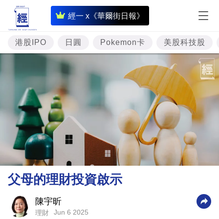
即
經一 x《華爾街日報》
時
財
港股IPO
日圓
Pokemon卡
美股科技股
經
專
題
投
資
樓
市
理
父母的理財投資啟示
財
商
陳宇昕
Jun 6 2025
理財
業