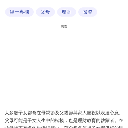
科
經一專欄
父母
理財
投資
技
職
廣告
場
生
活
時
事
專
欄
訂
閱
大多數子女都會在母親節及父親節與家人慶祝以表達心意。
專
父母可能是子女人生中的楷模，也是理財教育的啟蒙者。在
區