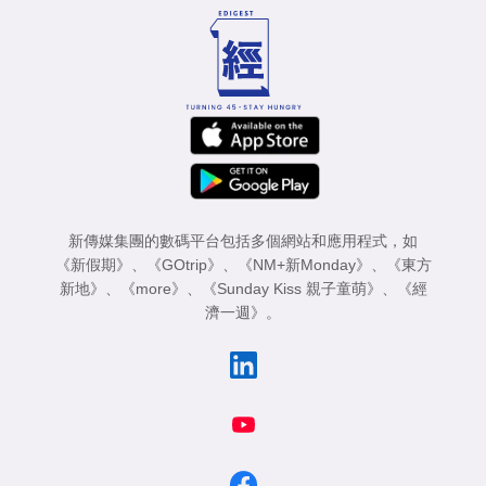
新傳媒集團的數碼平台包括多個網站和應用程式，如
《新假期》
、
《GOtrip》
、
《NM+新Monday》
、
《東方
新地》
、
《more》
、
《Sunday Kiss 親子童萌》
、
《經
濟一週》
。