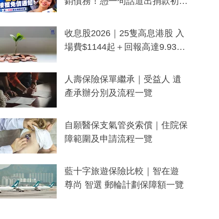
銷債務！憑一句話道出捐款初
衷：加州26萬人接獲免債通知、
一度被誤當詐騙手段
收息股2026｜25隻高息港股 入
場費$1144起＋回報高達9.93
厘！持續更新
人壽保險保單繼承｜受益人 遺
產承辦分別及流程一覽
自願醫保支氣管炎索償｜住院保
障範圍及申請流程一覽
藍十字旅遊保險比較｜智在遊
尊尚 智選 郵輪計劃保障額一覽