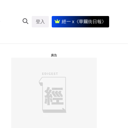
登入
經一 x《華爾街日報》
廣告