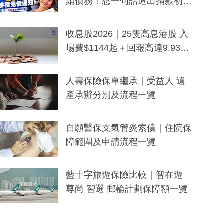
銷債務！憑一句話道出捐款初
衷：加州26萬人接獲免債通知、
一度被誤當詐騙手段
收息股2026｜25隻高息港股 入
場費$1144起＋回報高達9.93
厘！持續更新
人壽保險保單繼承｜受益人 遺
產承辦分別及流程一覽
自願醫保支氣管炎索償｜住院保
障範圍及申請流程一覽
藍十字旅遊保險比較｜智在遊
尊尚 智選 郵輪計劃保障額一覽