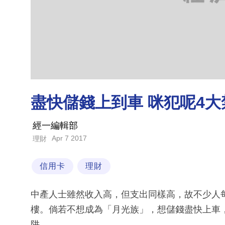
盡快儲錢上到車 咪犯呢4大
經一編輯部
Apr 7 2017
理財
信用卡
理財
中產人士雖然收入高，但支出同樣高，故不少人
樓。倘若不想成為「月光族」，想儲錢盡快上車
阱。