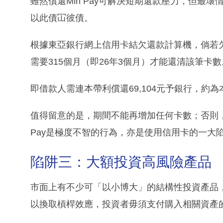
雖然償還Min Pay可解決短期還款壓力，但最
以此債冚彼債。
根據東亞銀行網上信用卡結欠還款計算機，倘若欠20,
需要315個月（即26年3個月）才能還清該筆卡數
即借款人需連本帶利償還69,104元予銀行，約為本
值得留意的是，期間不能再增加任何卡數；否則，
Pay是極度不智的行為，亦是使用信用卡的一大
陷阱三：大額投資高風險產品
市面上有不少可「以小博大」的結構性投資產品
以換取槓桿效應，投資者毋須支付購入相關資產