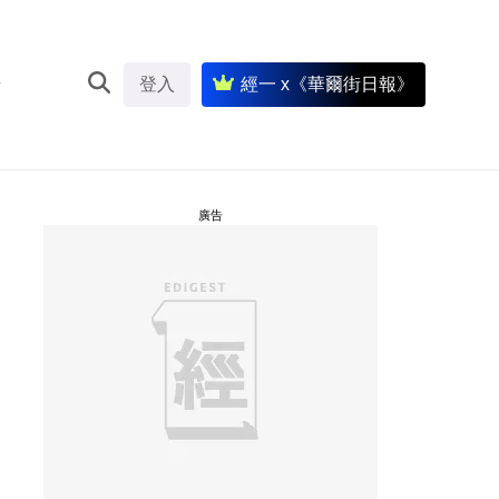
登入
經一 x《華爾街日報》
廣告