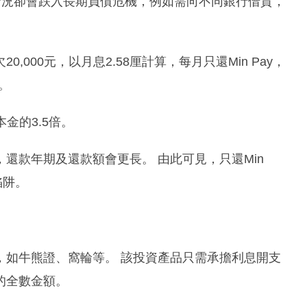
壞情況卻會跌入長期負債危機，例如需向不同銀行借貸，
000元，以月息2.58厘計算，每月只還Min Pay，
。
金的3.5倍。
還款年期及還款額會更長。 由此可見，只還Min
陷阱。
，如牛熊證、窩輪等。 該投資產品只需承擔利息開支
的全數金額。