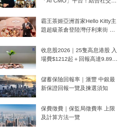
「AI CMO」平台！結合社交聆
聽與廣東話大模型 助中小企數
分鐘生成「貼地」宣傳短片
霸王茶姬亞洲首家Hello Kitty主
題超級茶倉登陸灣仔利東街 推
出首創「伯爵紅茶色」Hello Kitt
y及香港限定特調系列
收息股2026｜25隻高息港股 入
場費$1212起＋回報高達9.89
厘！持續更新
儲蓄保險回報率｜滙豐 中銀最
新保證回報一覽及揀選須知
保費徵費｜保監局徵費率 上限
及計算方法一覽