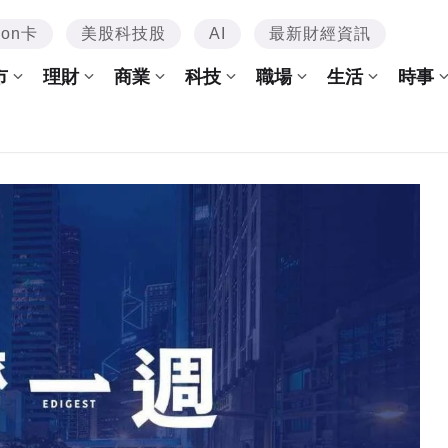
mon卡
美股科技股
AI
最新財經資訊
市
理財
商業
科技
職場
生活
時事