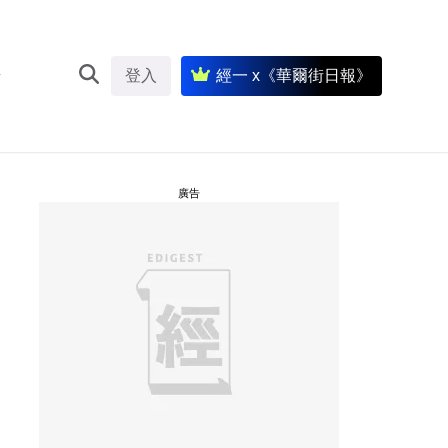
登入
經一 x《華爾街日報》
廣告