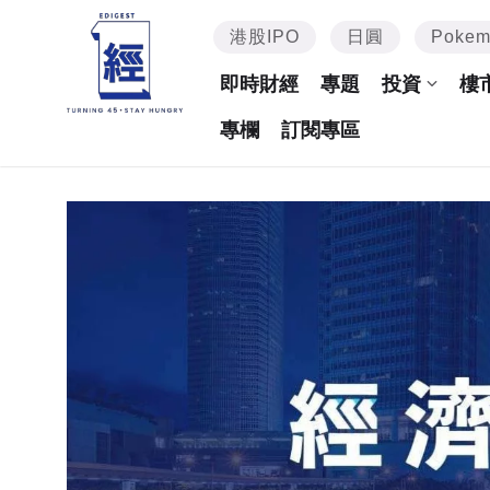
港股IPO
日圓
Poke
即時財經
專題
投資
樓
專欄
訂閱專區