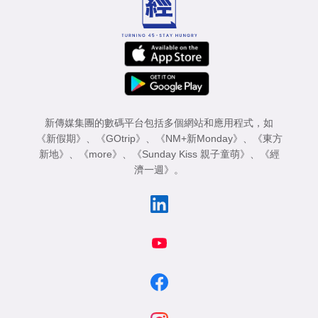
新傳媒集團的數碼平台包括多個網站和應用程式，如
《新假期》
、
《GOtrip》
、
《NM+新Monday》
、
《東方
新地》
、
《more》
、
《Sunday Kiss 親子童萌》
、
《經
濟一週》
。