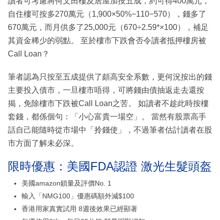
讀者可考慮將何文田樓及居屋加按五成，約可得400萬元，
自住樓可按多270萬元（1,900×50%−110−570），錢多了
670萬元，而月供多了25,000元（670÷2.59*×100），補足
其資金稀少的弱點。 至於樓市下跌會否令讀者抵押樓房被
Call Loan？
筆者認為只按至五成提供了頗高安全系數，更何況按出的錢
主要投入債市，一旦樓市唔得，可將錢由債抽返走去還按
揭，免除樓市下跌被Call Loan之苦。 如讀者不趁此時按樓
套錢，都係個句：「小心富貴一場空」。 當然有股票高手
話自己能隨時從市場中「拎錢使」，不過筆者估計讀者在股
市方面了解未必深。
限時優惠：美國FDA認證 激光生髮頭盔
美國amazon鎖量及評價No. 1
輸入「NMG100」優惠碼額外減$100
香港用家真實試用 8週後效果已經顯著