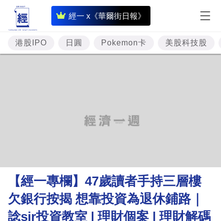
即
經一 x《華爾街日報》
時
財
港股IPO
日圓
Pokemon卡
美股科技股
經
專
題
投
資
樓
市
理
【經一專欄】47歲讀者手持三層樓
財
欠銀行按揭 想靠投資為退休鋪路｜
商
諗sir投資教室 | 理財個案 | 理財解碼
業