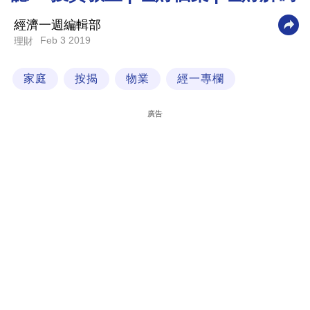
科
經濟一週編輯部
技
Feb 3 2019
理財
職
家庭
按揭
物業
經一專欄
場
生
廣告
活
時
事
專
欄
訂
閱
專
區