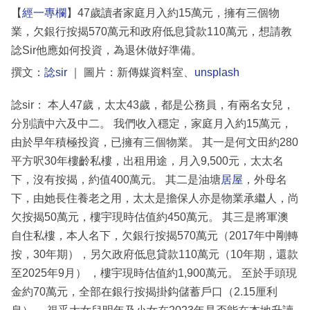
【
經一專欄
】47歲讀者家庭月入約15萬元，擁有三個物
業，欠銀行按揭570萬元和政府低息貸款110萬元，想請教
諗Sir他應如何投資，為退休做好準備。
撰文：
諗sir
｜ 圖片：新傳媒資料室、
unsplash
諗sir： 本人47歲，太太43歲，都是公務員，有兩名女兒，
分別讀中六及中二。 我們收入穩定，家庭月入約15萬元，
由於早年積極投資，已擁有三個物業。 其一是何文田約280
平方呎30年樓齡私樓，出租用途，月入9,500元，太太名
下，沒有按揭，約值400萬元。 其二是油塘
居屋
，外母名
下，由她長住養老之用，太太是擔保人亦是物業承繼人，尚
欠按揭50萬元，樓宇現時估值約450萬元。 其三是將軍澳
自住私樓，本人名下，欠銀行按揭570萬元（2017年中剛轉
按，30年期），另欠政府低息貸款110萬元（10年期，還款
至2025年9月） ，樓宇現時估值約1,900萬元。 至於手頭現
金約70萬元，全部在銀行按揭掛鈎儲蓄戶口（2.15厘利