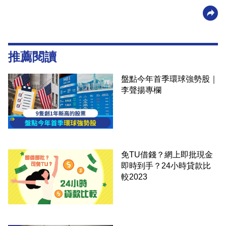
推薦閱讀
盤點今年首季環球強勢股｜
李聲揚專欄
免TU借錢？網上即批現金
即時到手？24小時貸款比
較2023