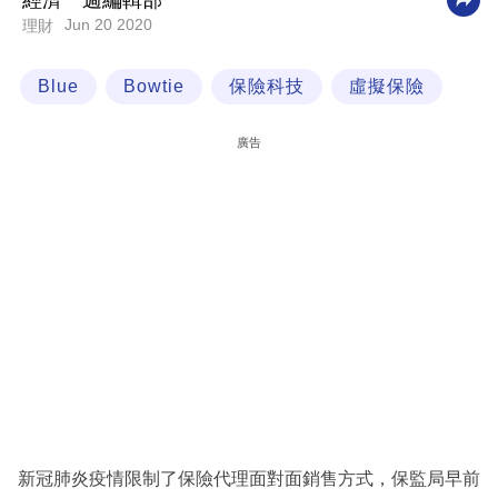
經濟一週編輯部
Jun 20 2020
理財
科
技
Blue
Bowtie
保險科技
虛擬保險
職
場
廣告
生
活
時
事
專
欄
訂
閱
專
新冠肺炎疫情限制了保險代理面對面銷售方式，保監局早前
區