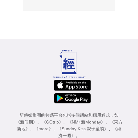
新傳媒集團的數碼平台包括多個網站和應用程式，如
《新假期》
、
《GOtrip》
、
《NM+新Monday》
、
《東方
新地》
、
《more》
、
《Sunday Kiss 親子童萌》
、
《經
濟一週》
。