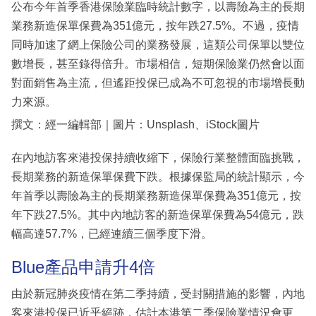
公布今年首季香港保險業臨時統計數字，以壽險為主的長期
業務新造保單保費為351億元，按年跌27.5%。不過，疫情
同時加速了網上保險公司的業務發展，這類公司保單以雙位
數增長，甚至錄得倍升。市場相信，短期保險業仍然會以面
對面銷售為主流，但遙距投保已成為不可忽視的市場增長動
力來源。
撰文：經一編輯部｜圖片：Unsplash、iStock圖片
在內地訪客來港投保持續收縮下，保險行業整體面臨挑戰，
長期業務的新造保單保費下跌。根據保監局的統計顯示，今
年首季以壽險為主的長期業務新造保單保費為351億元，按
年下跌27.5%。其中內地訪客的新造保單保費為54億元，跌
幅高達57.7%，已經連續三個季度下滑。
Blue產品申請升4倍
由於新冠肺炎疫情在第二季持續，受封關措施的影響，內地
客來港投保已近乎絕跡，估計本港第二季保險業情況會更