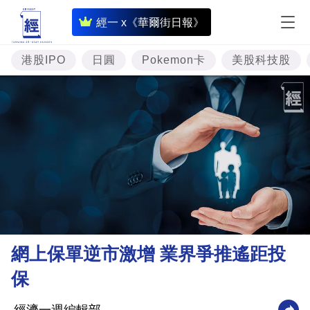
即
經一 x《華爾街日報》
時
財
港股IPO
日圓
Pokemon卡
美股科技股
經
專
題
投
資
樓
市
理
網上保單逆市激增 業界爭推遙距投
財
保
商
業