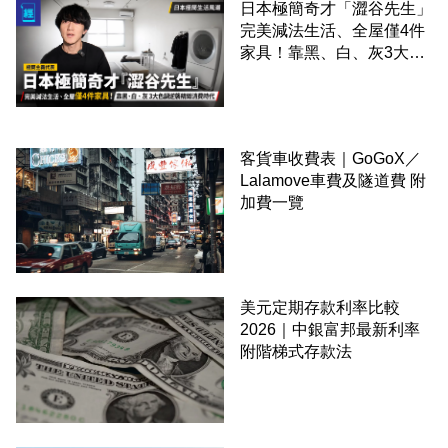
日本極簡奇才「澀谷先生」
完美減法生活、全屋僅4件
家具！靠黑、白、灰3大色
調逆襲精緻消費時代
客貨車收費表｜GoGoX／
Lalamove車費及隧道費 附
加費一覽
美元定期存款利率比較
2026｜中銀富邦最新利率
附階梯式存款法