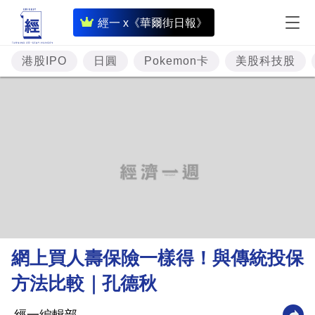
即
經一 x《華爾街日報》
時
財
港股IPO
日圓
Pokemon卡
美股科技股
經
專
題
投
資
樓
市
理
網上買人壽保險一樣得！與傳統投保
財
方法比較｜孔德秋
商
業