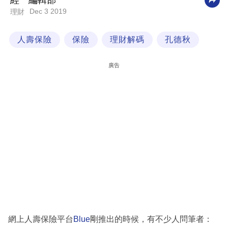
經一編輯部
Dec 3 2019
理財
科
技
人壽保險
保險
理財解碼
孔德秋
職
場
廣告
生
活
時
事
專
欄
訂
閱
專
網上人壽保險平台
Blue
剛推出的時候，有不少人問筆者：
區