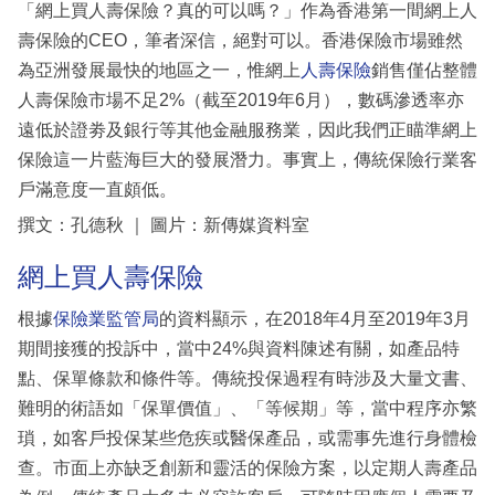
「網上買人壽保險？真的可以嗎？」作為香港第一間網上人
壽保險的CEO，筆者深信，絕對可以。香港保險市場雖然
為亞洲發展最快的地區之一，惟網上
人壽保險
銷售僅佔整體
人壽保險市場不足2%（截至2019年6月），數碼滲透率亦
遠低於證劵及銀行等其他金融服務業，因此我們正瞄準網上
保險這一片藍海巨大的發展潛力。事實上，傳統保險行業客
戶滿意度一直頗低。
撰文：孔德秋 ｜ 圖片：新傳媒資料室
網上買人壽保險
根據
保險業監管局
的資料顯示，在2018年4月至2019年3月
期間接獲的投訴中，當中24%與資料陳述有關，如產品特
點、保單條款和條件等。傳統投保過程有時涉及大量文書、
難明的術語如「保單價值」、「等候期」等，當中程序亦繁
瑣，如客戶投保某些危疾或醫保產品，或需事先進行身體檢
查。市面上亦缺乏創新和靈活的保險方案，以定期人壽產品