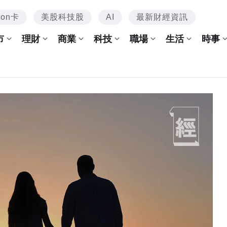
mon卡
美股科技股
AI
最新財經資訊
市
理財
商業
科技
職場
生活
時事