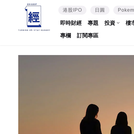
港股IPO
日圓
Poke
即時財經
專題
投資
樓
專欄
訂閱專區