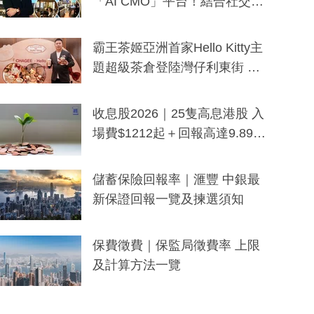
「AI CMO」平台！結合社交聆
聽與廣東話大模型 助中小企數
分鐘生成「貼地」宣傳短片
霸王茶姬亞洲首家Hello Kitty主
題超級茶倉登陸灣仔利東街 推
出首創「伯爵紅茶色」Hello Kitt
y及香港限定特調系列
收息股2026｜25隻高息港股 入
場費$1212起＋回報高達9.89
厘！持續更新
儲蓄保險回報率｜滙豐 中銀最
新保證回報一覽及揀選須知
保費徵費｜保監局徵費率 上限
及計算方法一覽