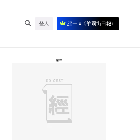
登入
經一 x《華爾街日報》
廣告