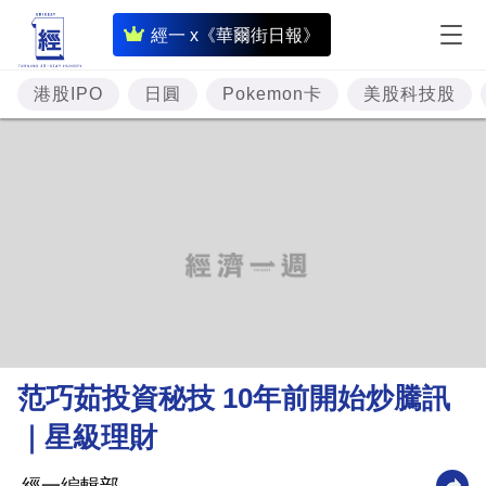
即
經一 x《華爾街日報》
時
財
港股IPO
日圓
Pokemon卡
美股科技股
經
專
題
投
資
樓
市
理
范巧茹投資秘技 10年前開始炒騰訊
財
｜星級理財
商
業