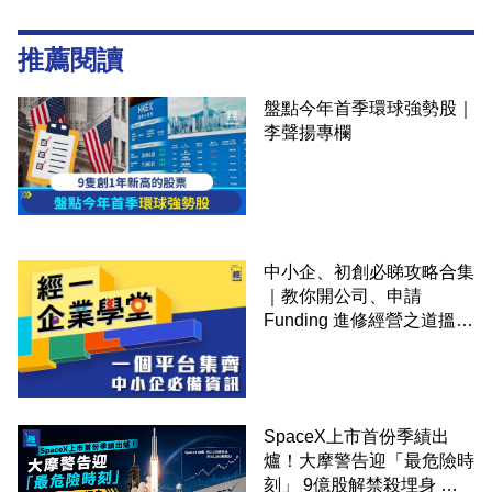
推薦閱讀
盤點今年首季環球強勢股｜
李聲揚專欄
中小企、初創必睇攻略合集
｜教你開公司、申請
Funding 進修經營之道搵大
錢！
SpaceX上市首份季績出
爐！大摩警告迎「最危險時
刻」 9億股解禁殺埋身 拆