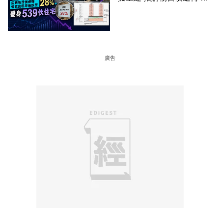
飲出租率暴跌至 28% 變身
539伙住宅
廣告