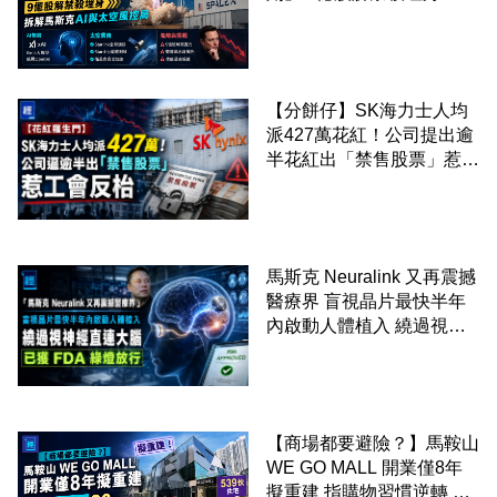
解馬斯克AI與太空風控局
【分餅仔】SK海力士人均
派427萬花紅！公司提出逾
半花紅出「禁售股票」惹工
會反枱
馬斯克 Neuralink 又再震撼
醫療界 盲視晶片最快半年
內啟動人體植入 繞過視神
經直連大腦 已獲 FDA 綠燈
放行
【商場都要避險？】馬鞍山
WE GO MALL 開業僅8年
擬重建 指購物習慣逆轉 餐