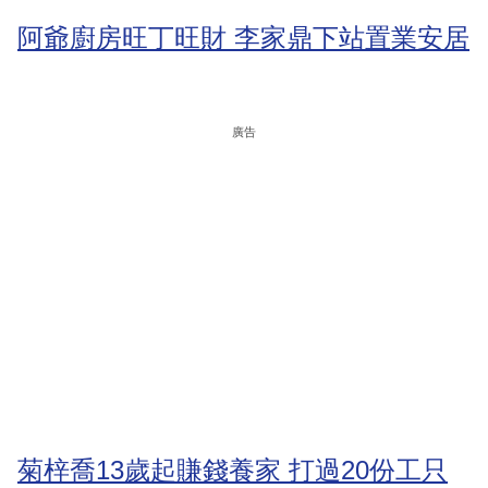
阿爺廚房旺丁旺財 李家鼎下站置業安居
廣告
菊梓喬13歲起賺錢養家 打過20份工只