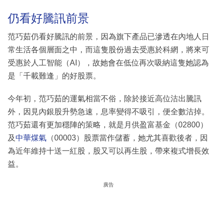
仍看好騰訊前景
范巧茹仍看好騰訊的前景，因為旗下產品已滲透在內地人日
常生活各個層面之中，而這隻股份過去受惠於科網，將來可
受惠於人工智能（AI），故她會在低位再次吸納這隻她認為
是「千載難逢」的好股票。
今年初，范巧茹的運氣相當不俗，除於接近高位沽出騰訊
外，因見內銀股升勢急速，息率變得不吸引，便全數沽掉。
范巧茹還有更加穩陣的策略，就是月供盈富基金（02800）
及
中華煤氣
（00003）股票當作儲蓄，她尤其喜歡後者，因
為近年維持十送一紅股，股又可以再生股，帶來複式增長效
益。
廣告