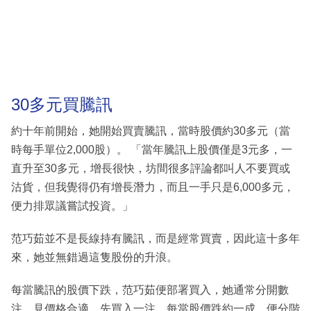
30多元買騰訊
約十年前開始，她開始買賣騰訊，當時股價約30多元（當
時每手單位2,000股）。 「當年騰訊上股價僅是3元多，一
直升至30多元，增長很快，坊間很多評論都叫人不要買或
沽貨，但我覺得仍有增長潛力，而且一手只是6,000多元，
便力排眾議嘗試投資。」
范巧茹並不是長線持有騰訊，而是經常買賣，因此這十多年
來，她並無錯過這隻股份的升浪。
每當騰訊的股價下跌，范巧茹便部署買入，她通常分開數
注，見價格合適，先買入一注，每當股價跌約一成，便分階