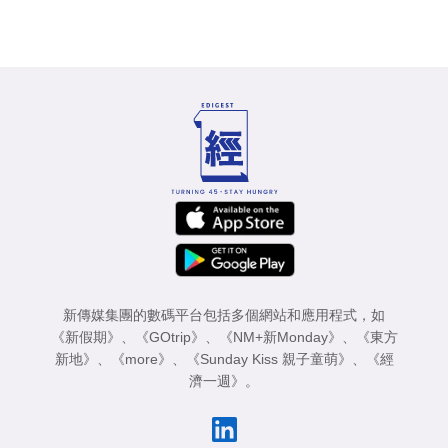
新傳媒集團的數碼平台包括多個網站和應用程式，如
《新假期》
、
《GOtrip》
、
《NM+新Monday》
、
《東方
新地》
、
《more》
、
《Sunday Kiss 親子童萌》
、
《經
濟一週》
。