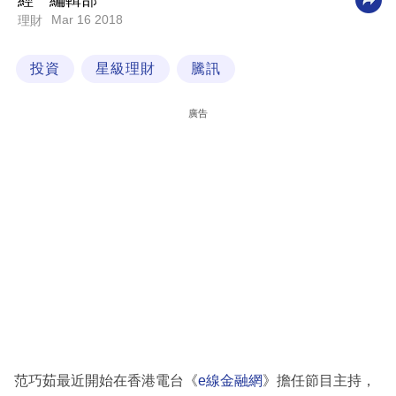
經一編輯部
Mar 16 2018
理財
科
技
投資
星級理財
騰訊
職
場
廣告
生
活
時
事
專
欄
訂
閱
專
范巧茹最近開始在香港電台《
e線金融網
》擔任節目主持，
區