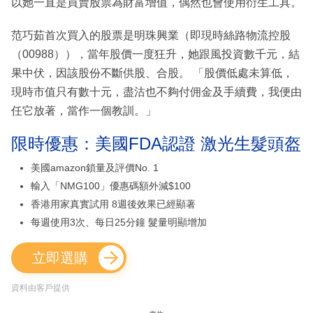
以她一直是買賣股票為財富增值，偶然也會使用衍生工具。
范巧茹首次買入的股票是明珠興業（即現時絲路物流控股
（00988）），當年股價一度狂升，她跟風投資數千元，結
果中伏，因該股份不斷供股、合股。 「股價低處未算低，
現時市值只有數十元，盡沽也不夠付佣金及手續費，我便由
任它放著，當作一個教訓。」
限時優惠：美國FDA認證 激光生髮頭盔
美國amazon鎖量及評價No. 1
輸入「NMG100」優惠碼額外減$100
香港用家真實試用 8週後效果已經顯著
每週使用3次、每日25分鐘 髮量明顯增加
立即選購
資料由客戶提供