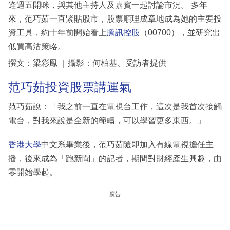
逢週五開咪，與其他主持人及嘉賓一起討論市況。 多年
來，范巧茹一直緊貼股市，股票順理成章地成為她的主要投
資工具，約十年前開始看上
騰訊控股
（00700），並研究出
低買高沽策略。
撰文：梁彩鳯 ｜攝影：何柏基、受訪者提供
范巧茹投資股票講運氣
范巧茹說：「我之前一直在電視台工作，這次是我首次接觸
電台，對我來說是全新的範疇，可以學習更多東西。」
香港大學
中文系畢業後，范巧茹隨即加入有線電視擔任主
播，後來成為「跑新聞」的記者，期間對財經產生興趣，由
零開始學起。
廣告