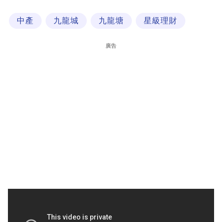
科
中產
九龍城
九龍塘
星級理財
技
職
廣告
場
生
活
時
事
專
欄
訂
閱
專
區