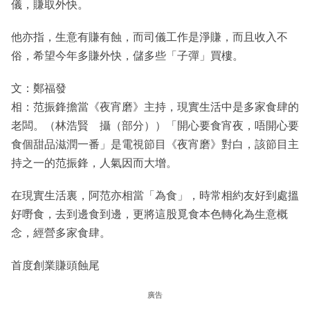
儀，賺取外快。
他亦指，生意有賺有蝕，而司儀工作是淨賺，而且收入不
俗，希望今年多賺外快，儲多些「子彈」買樓。
文：鄭福發
相：范振鋒擔當《夜宵磨》主持，現實生活中是多家食肆的
老闆。（林浩賢 攝（部分））「開心要食宵夜，唔開心要
食個甜品滋潤一番」是電視節目《夜宵磨》對白，該節目主
持之一的范振鋒，人氣因而大增。
在現實生活裏，阿范亦相當「為食」，時常相約友好到處搵
好嘢食，去到邊食到邊，更將這股覓食本色轉化為生意概
念，經營多家食肆。
首度創業賺頭蝕尾
廣告