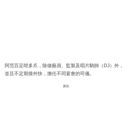
阿范百足咁多爪，除做藝員、監製及唱片騎師（DJ）外，
並且不定期接外快，擔任不同宴會的司儀。
廣告