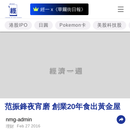
即
經一 x《華爾街日報》
時
財
港股IPO
日圓
Pokemon卡
美股科技股
經
專
題
投
資
樓
市
理
范振鋒夜宵磨 創業20年食出黃金屋
財
商
nmg-admin
Feb 27 2016
理財
業