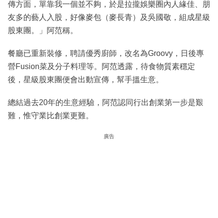
傳方面，單靠我一個並不夠，於是拉攏娛樂圈內人緣佳、朋
友多的藝人入股，好像麥包（麥長青）及吳國敬，組成星級
股東團。」阿范稱。
餐廳已重新裝修，聘請優秀廚師，改名為Groovy，日後專
營Fusion菜及分子料理等。阿范透露，待食物質素穩定
後，星級股東團便會出動宣傳，幫手搵生意。
總結過去20年的生意經驗，阿范認同行出創業第一步是艱
難，惟守業比創業更難。
廣告