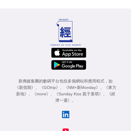
新傳媒集團的數碼平台包括多個網站和應用程式，如
《新假期》
、
《GOtrip》
、
《NM+新Monday》
、
《東方
新地》
、
《more》
、
《Sunday Kiss 親子童萌》
、
《經
濟一週》
。