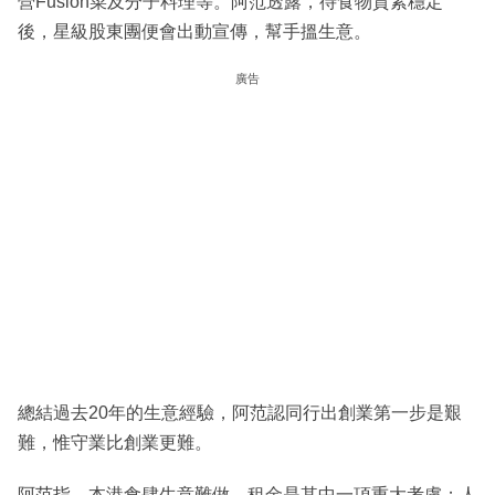
營Fusion菜及分子料理等。阿范透露，待食物質素穩定
後，星級股東團便會出動宣傳，幫手搵生意。
廣告
總結過去20年的生意經驗，阿范認同行出創業第一步是艱
難，惟守業比創業更難。
阿范指，本港食肆生意難做，租金是其中一項重大考慮；人