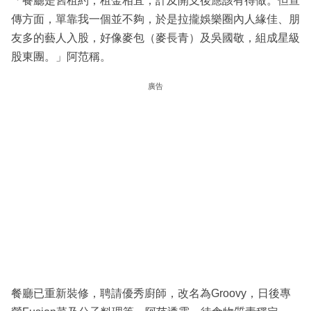
「餐廳是舊租約，租金相宜，計及開支後應該有得做。但宣
傳方面，單靠我一個並不夠，於是拉攏娛樂圈內人緣佳、朋
友多的藝人入股，好像麥包（麥長青）及吳國敬，組成星級
股東團。」阿范稱。
廣告
餐廳已重新裝修，聘請優秀廚師，改名為Groovy，日後專